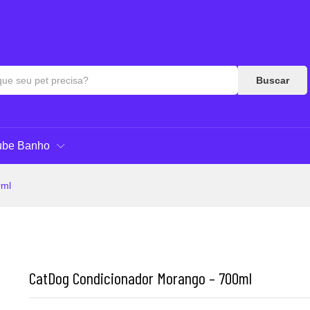
es (0)
Perguntas & Respostas
Buscar
ube Banho
0ml
CatDog Condicionador Morango – 700ml