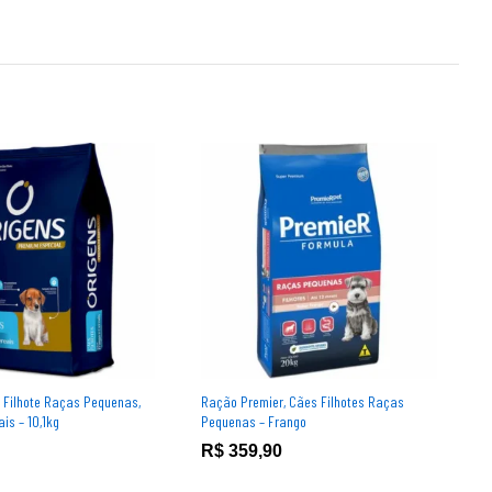
 Filhote Raças Pequenas,
Ração Premier, Cães Filhotes Raças
B
is – 10,1kg
Pequenas – Frango
R$
359,90