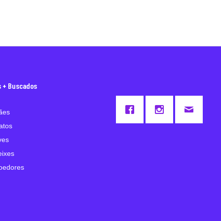
s + Buscados
ães
atos
ves
eixes
oedores