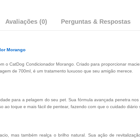
Avaliações (0)
Perguntas & Respostas
dor Morango
om o CatDog Condicionador Morango. Criado para proporcionar maciez
alagem de 700ml, é um tratamento luxuoso que seu amigão merece.
vidade para a pelagem do seu pet. Sua fórmula avançada penetra nos
ao toque e mais fácil de pentear, fazendo com que o cuidado diário 
io, mas também realça o brilho natural. Sua ação de revitalizaçã