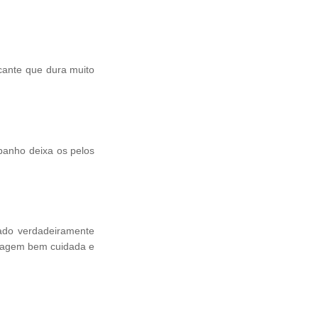
cante que dura muito
banho deixa os pelos
ado verdadeiramente
elagem bem cuidada e