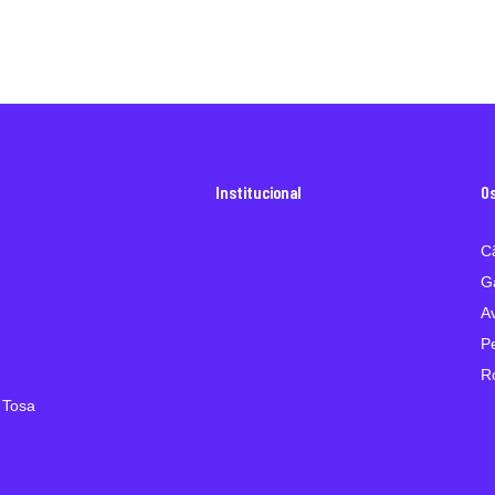
Institucional
O
C
G
A
P
R
 Tosa