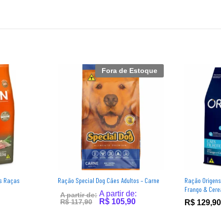
Fora de Estoque
es Raças
Ração Special Dog Cães Adultos – Carne
Ração Origens
Frango & Cerea
A partir de:
A partir de:
R$
105,90
R$
117,90
R$
129,90