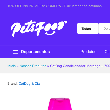
CatDog Condicionador Morango - 700ml
10% OFF NA PRIMEIRA COMPRA - É de lamber as patinhas.
Sobre este produto
Especificações
Avaliaçõ
Todas
Departamentos
Produtos
Cl
Início
»
Nossos Produtos
»
CatDog Condicionador Morango – 70
Brand:
CatDog & Cia