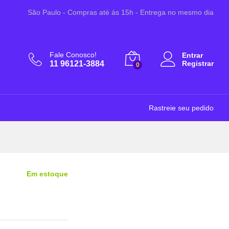
R$
15,99
Adicionar ao Carrinho
São Paulo - Compras até ás 15h - Entrega no mesmo dia
Fale Conosco!
Entrar
11 96121-3884
Registrar
0
Rastreie seu pedido
Em estoque