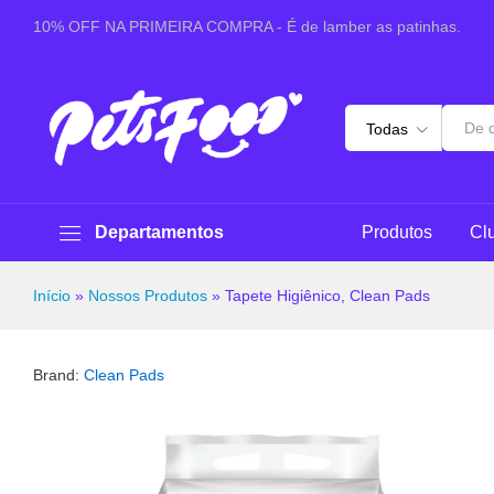
Tapete Higiênico, Clean Pads
10% OFF NA PRIMEIRA COMPRA - É de lamber as patinhas.
Sobre este produto
Especificações
Pergunt
Todas
Departamentos
Produtos
Cl
Início
»
Nossos Produtos
»
Tapete Higiênico, Clean Pads
Brand:
Clean Pads