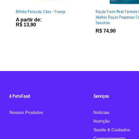
Bifinho Petiscão, Cães – Frango
Ração Fresh Meat Fórmula 
Adultos Raças Pequenas Co
A partir de:
Sensitive
R$
13,90
R$
74,90
A PetsFood
Serviços
Nossos Produtos
Notícias
Nutrição
Saúde & Cuidados
Comportamento