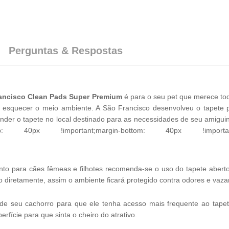
Perguntas & Respostas
rancisco Clean Pads Super Premium
é para o seu pet que merece tod
 esquecer o meio ambiente. A São Francisco desenvolveu o tapete 
ender o tapete no local destinado para as necessidades de seu amigui
-top: 40px !important;margin-bottom: 40px !important;}
to para cães fêmeas e filhotes recomenda-se o uso do tapete aberto
 diretamente, assim o ambiente ficará protegido contra odores e vaz
o de seu cachorro para que ele tenha acesso mais frequente ao tapet
rfície para que sinta o cheiro do atrativo.