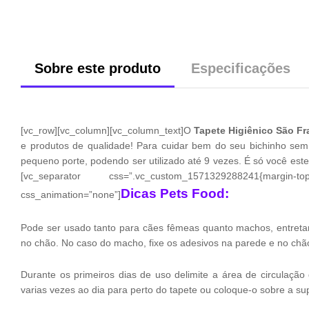
Sobre este produto
Especificações
[vc_row][vc_column][vc_column_text]O
Tapete Higiênico São F
e produtos de qualidade! Para cuidar bem do seu bichinho sem
pequeno porte, podendo ser utilizado até 9 vezes. É só você est
[vc_separator css=”.vc_custom_1571329288241{margin
Dicas Pets Food:
css_animation=”none”]
Pode ser usado tanto para cães fêmeas quanto machos, entretan
no chão. No caso do macho, fixe os adesivos na parede e no chão
Durante os primeiros dias de uso delimite a área de circulaçã
varias vezes ao dia para perto do tapete ou coloque-o sobre a supe