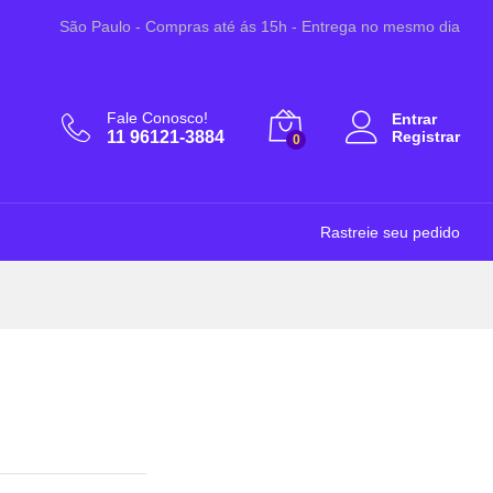
A partir de:
Adicionar ao Carrinho
São Paulo - Compras até ás 15h - Entrega no mesmo dia
R$
29,90
Fale Conosco!
Entrar
11 96121-3884
Registrar
0
Rastreie seu pedido