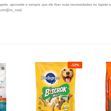
tapete, aproveite e sempre que ele fizer suas necessidades no tapete 
umn][/vc_row]
-
12
%