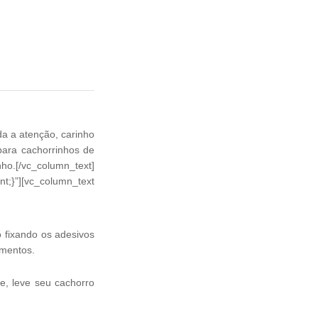
a a atenção, carinho
para cachorrinhos de
nho.[/vc_column_text]
”][vc_column_text
 fixando os adesivos
amentos.
e, leve seu cachorro