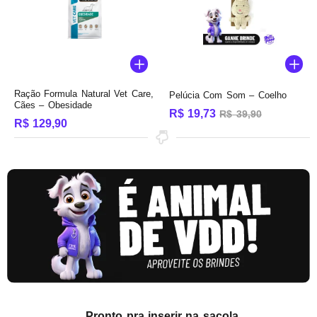
Ração Formula Natural Vet Care,
Pelúcia Com Som – Coelho
Cães – Obesidade
R$
19,73
R$
39,90
R$
129,90
Pronto pra inserir na sacola