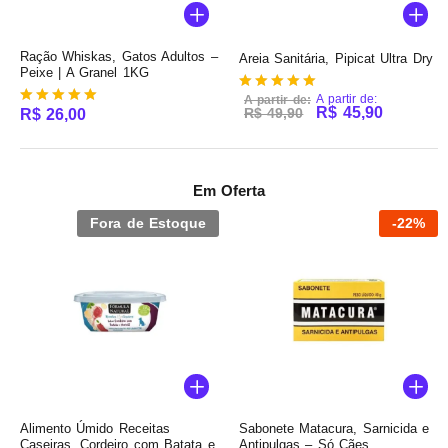
Ração Whiskas, Gatos Adultos –
Areia Sanitária, Pipicat Ultra Dry
Peixe | A Granel 1KG
A partir de:
A partir de:
Avaliação
R$
45,90
R$
49,90
R$
26,00
Avaliação
5.00
5.00
de 5
de 5
Em Oferta
Fora de Estoque
-
22
%
Alimento Úmido Receitas
Sabonete Matacura, Sarnicida e
Caseiras, Cordeiro com Batata e
Antipulgas – Só Cães