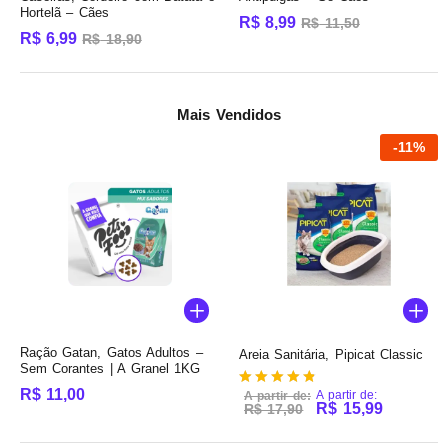
Hortelã – Cães
R$
8,99
R$
11,50
R$
6,99
R$
18,90
Mais Vendidos
-
11
%
Ração Gatan, Gatos Adultos –
Areia Sanitária, Pipicat Classic
Sem Corantes | A Granel 1KG
R$
11,00
A partir de:
A partir de:
Avaliação
R$
15,99
R$
17,90
4.75
de 5