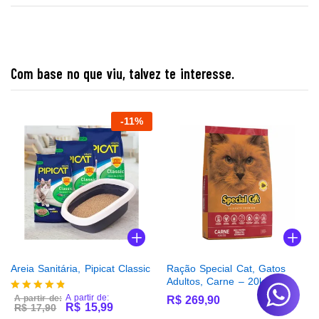
Com base no que viu, talvez te interesse.
-
11
%
Areia Sanitária, Pipicat Classic
Ração Special Cat, Gatos
Adultos, Carne – 20kg
A partir de:
A partir de:
R$
269,90
Avaliação
R$
15,99
R$
17,90
4.75