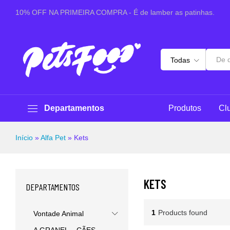
10% OFF NA PRIMEIRA COMPRA - É de lamber as patinhas.
Todas
Departamentos
Produtos
Cl
Início
»
Alfa Pet
»
Kets
KETS
DEPARTAMENTOS
1
Products found
Vontade Animal