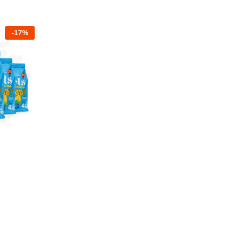
-
17
%