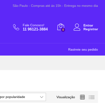
São Paulo - Compras até ás 15h - Entrega no mesmo dia
Fale Conosco!
Entrar
11 96121-3884
Registrar
0
Rastreie seu pedido
por popularidade
Visualização