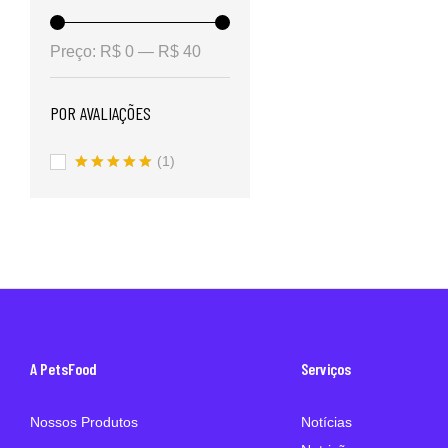
Preço:
R$ 0
—
R$ 40
POR AVALIAÇÕES
(1)
Avaliação
5
de 5
A PetsFood
Serviços
Nossos Produtos
Notícias