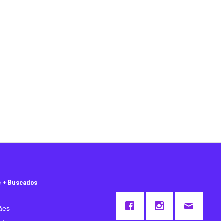
s + Buscados
ães