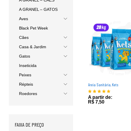
A GRANEL – CÃES
A GRANEL – GATOS
Aves
Black Pet Week
Cães
Casa & Jardim
Gatos
Inseticida
Peixes
Répteis
Areia Sanitária, Kets
Roedores
A partir de:
R$
7,50
Avaliação
R$
7,50
5.00
de 5
FAIXA DE PREÇO