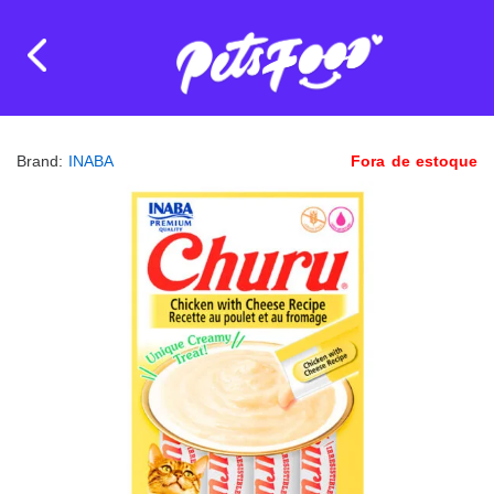
Brand:
INABA
Fora de estoque