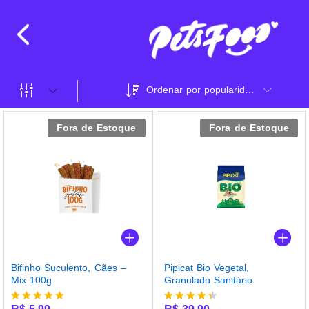
Ordenar por popularidade
Fora de Estoque
Fora de Estoque
Bifinho Suculento, Cães –
Pipicat Bio Vegetal,
Mix 100g
Granulado Sanitário