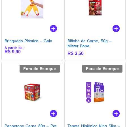
Brinquedo Plástico – Galo
Bifinho de Carne, 50g –
Mister Bone
A partir de:
R$
9,90
R$
3,50
Fora de Estoque
Fora de Estoque
Pannetone Carne 80g – Pet
Tapete Higiênico King Slim –