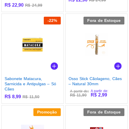
R$
22,90
R$
24,99
-
22
%
Fora de Estoque
Osso Stick Cãolageno, Cães
Sabonete Matacura,
– Natural 30mm
Sarnicida e Antipulgas – Só
Cães
A partir de:
A partir de:
R$
2,99
R$
11,90
R$
8,99
R$
11,50
Promoção
Fora de Estoque