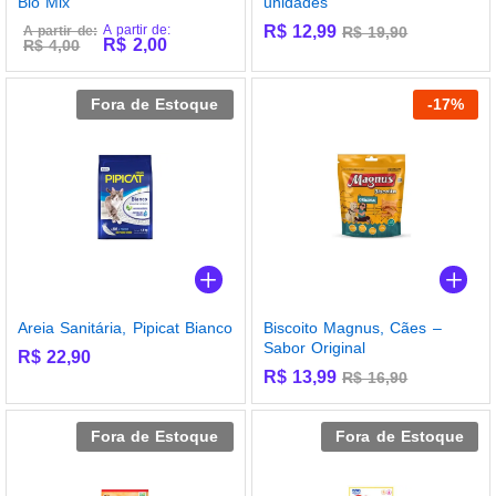
Bio Mix
unidades
A partir de:
R$
12,99
A partir de:
R$
19,90
R$
2,00
R$
4,00
Fora de Estoque
-
17
%
Areia Sanitária, Pipicat Bianco
Biscoito Magnus, Cães –
Sabor Original
R$
22,90
R$
13,99
R$
16,90
Fora de Estoque
Fora de Estoque