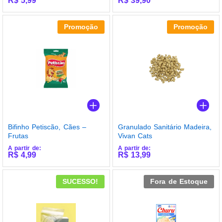
R$
5,99
R$
39,90
Avaliação
Avaliação
5.00
4.33
de 5
de 5
Promoção
Promoção
Bifinho Petiscão, Cães –
Granulado Sanitário Madeira,
Frutas
Vivan Cats
A partir de:
A partir de:
R$
4,99
R$
13,99
SUCESSO!
Fora de Estoque