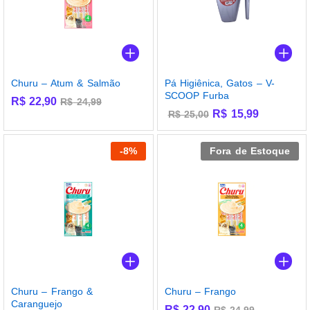
Churu – Atum & Salmão
Pá Higiênica, Gatos – V-
SCOOP Furba
R$
22,90
R$
24,99
R$
15,99
R$
25,00
-
8
%
Fora de Estoque
Churu – Frango &
Churu – Frango
Caranguejo
R$
22,90
R$
24,99