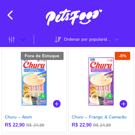
Ordenar por popularidade
Fora de Estoque
-
8
%
Churu – Atum
Churu – Frango & Camarão
R$
22,90
R$
22,90
R$
24,99
R$
24,99