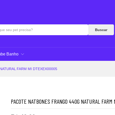
I DTEXEX00005
Respostas
Buscar
ube Banho
NATURAL FARM MI DTEXEX00005
PACOTE NATBONES FRANGO 440G NATURAL FARM 