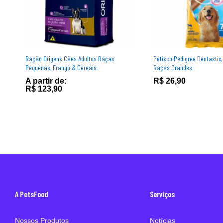
Ração Origens Cães Adultos Raças
Petisco Pedigree Dentastix,
Pequenas, Frango & Cereais
Raças Grandes
A partir de:
R$
26,90
R$
123,90
A PetsFood
Serviços
Nossos Produtos
Notícias