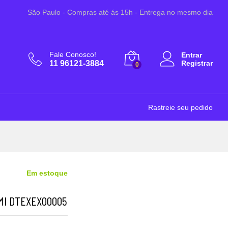
R$
43,99
Adicionar ao Carrinho
São Paulo - Compras até ás 15h - Entrega no mesmo dia
Fale Conosco!
Entrar
11 96121-3884
Registrar
0
Rastreie seu pedido
Em estoque
MI DTEXEX00005