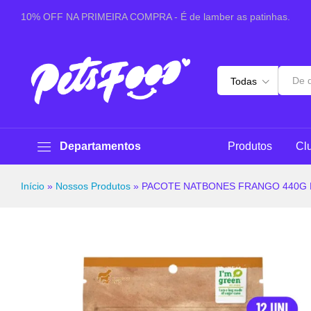
PACOTE NATBONES FRANGO 440G NATURAL FARM M
10% OFF NA PRIMEIRA COMPRA - É de lamber as patinhas.
Especificações
Avaliações (0)
Perguntas & 
Todas
Departamentos
Produtos
Cl
Início
»
Nossos Produtos
»
PACOTE NATBONES FRANGO 440G 