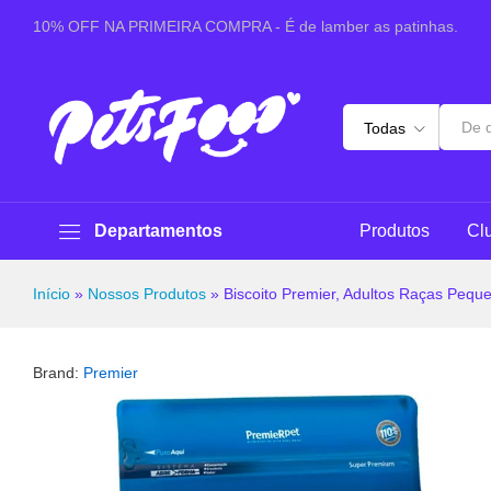
Biscoito Premier, Adultos Raças Pequenas - Coco e
10% OFF NA PRIMEIRA COMPRA - É de lamber as patinhas.
Sobre este produto
Especificações
Pergunt
Todas
Departamentos
Produtos
Cl
Início
»
Nossos Produtos
»
Biscoito Premier, Adultos Raças Pequ
Brand:
Premier