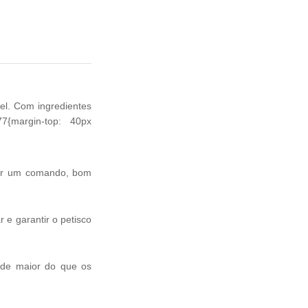
el. Com ingredientes
77{margin-top: 40px
ecer um comando, bom
 e garantir o petisco
ade maior do que os