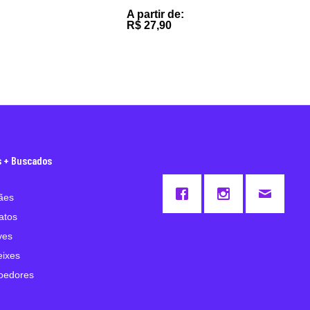
A partir de:
R$
27,90
s + Buscados
ães
atos
ves
eixes
oedores