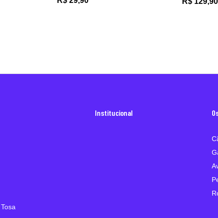
R$
29,90
R$
129,90
Institucional
O
C
G
A
P
R
 Tosa