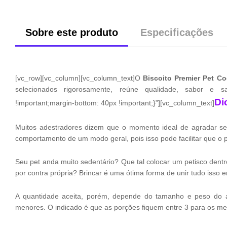
Sobre este produto
Especificações
[vc_row][vc_column][vc_column_text]O
Biscoito Premier Pet C
selecionados rigorosamente, reúne qualidade, sabor e saú
Di
!important;margin-bottom: 40px !important;}”][vc_column_text]
Muitos adestradores dizem que o momento ideal de agradar seu
comportamento de um modo geral, pois isso pode facilitar que o pe
Seu pet anda muito sedentário? Que tal colocar um petisco dentr
por contra própria? Brincar é uma ótima forma de unir tudo isso 
A quantidade aceita, porém, depende do tamanho e peso do 
menores. O indicado é que as porções fiquem entre 3 para os me