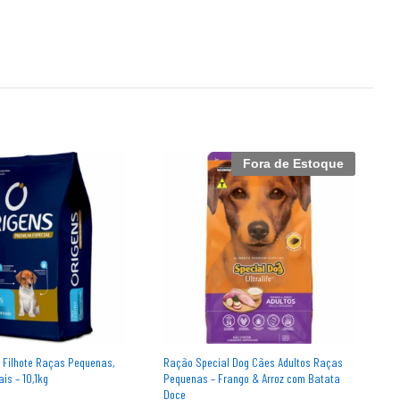
Fora de Estoque
 Filhote Raças Pequenas,
Ração Special Dog Cães Adultos Raças
R
is – 10,1kg
Pequenas – Frango & Arroz com Batata
P
Doce