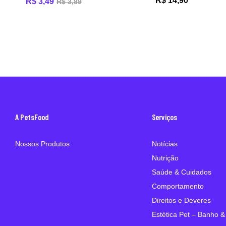
R$
14,90
R$
3,49
R$
3,89
A PetsFood
Serviços
Nossos Produtos
Notícias
Nutrição
Saúde & Cuidados
Comportamento
Direitos e Deveres
Estética Pet – Banho &