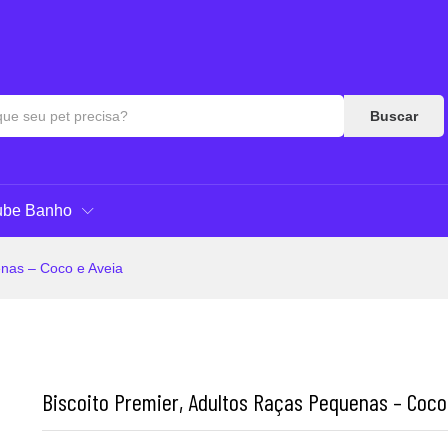
 Aveia
as & Respostas
Buscar
ube Banho
enas – Coco e Aveia
Biscoito Premier, Adultos Raças Pequenas – Coco