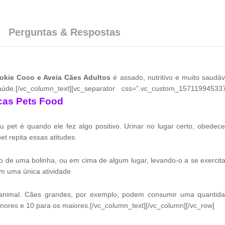
Perguntas & Respostas
ookie Coco e Aveia Cães Adultos
é assado, nutritivo e muito saudáv
de.[/vc_column_text][vc_separator css=”.vc_custom_15711994533
cas Pets Food
 pet é quando ele fez algo positivo. Urinar no lugar certo, obed
t repita essas atitudes.
o de uma bolinha, ou em cima de algum lugar, levando-o a se exercitar
em uma única atividade.
animal. Cães grandes, por exemplo, podem consumir uma quantid
nores e 10 para os maiores.[/vc_column_text][/vc_column][/vc_row]