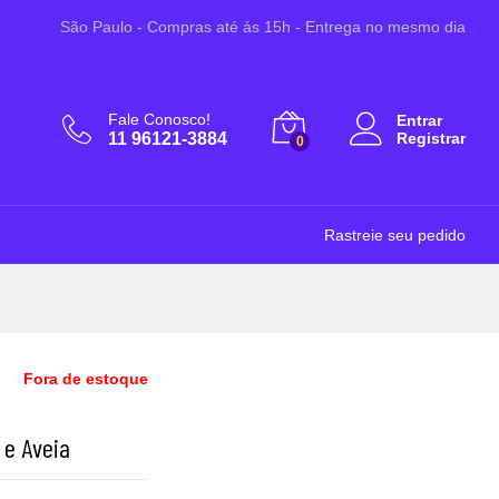
R$
15,90
São Paulo - Compras até ás 15h - Entrega no mesmo dia
Fale Conosco!
Entrar
11 96121-3884
Registrar
0
Rastreie seu pedido
Fora de estoque
 e Aveia