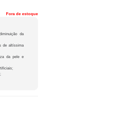
Fora de estoque
diminuição da
 de altíssima
eza da pele e
ficiais;
;