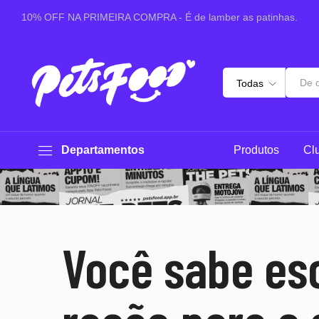
10% OFF NA PRIMEIRA COMPRA - É de lamber as patinhas.
Todas
Departamentos
Produtos
Cl
Você sabe es