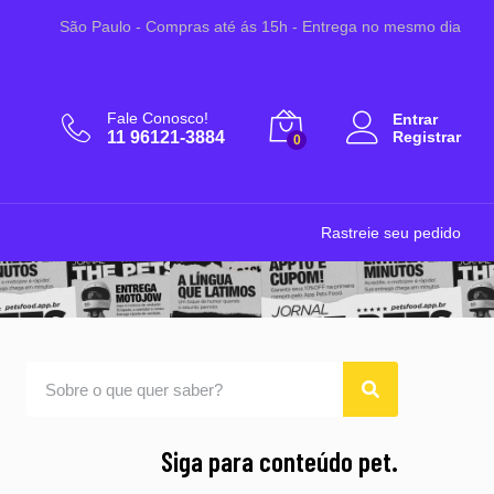
São Paulo - Compras até ás 15h - Entrega no mesmo dia
Fale Conosco!
Entrar
11 96121-3884
Registrar
0
Rastreie seu pedido
Siga para conteúdo pet.