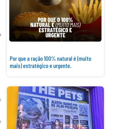
a
Por que a ração 100% natural é (muito
mais) estratégico e urgente.
s
e