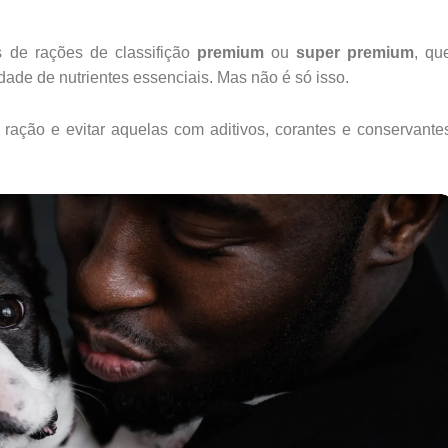
 de rações de classifição
premium
ou
super premium
, qu
dade de nutrientes essenciais. Mas não é só isso.
 ração e evitar aquelas com aditivos, corantes e conservante