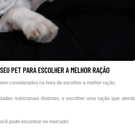
E SEU PET PARA ESCOLHER A MELHOR RAÇÃO
serem considerados na hora de escolher a melhor ração.
dades nutricionais distintas, e escolher uma ração que atend
 você pode encontrar no mercado: