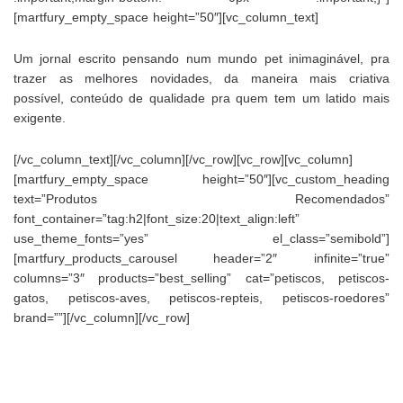
[martfury_empty_space height=”50″][vc_column_text]
Um jornal escrito pensando num mundo pet inimaginável, pra
trazer as melhores novidades, da maneira mais criativa
possível, conteúdo de qualidade pra quem tem um latido mais
exigente.
[/vc_column_text][/vc_column][/vc_row][vc_row][vc_column]
[martfury_empty_space height=”50″][vc_custom_heading
text=”Produtos Recomendados”
font_container=”tag:h2|font_size:20|text_align:left”
use_theme_fonts=”yes” el_class=”semibold”]
[martfury_products_carousel header=”2″ infinite=”true”
columns=”3″ products=”best_selling” cat=”petiscos, petiscos-
gatos, petiscos-aves, petiscos-repteis, petiscos-roedores”
brand=””][/vc_column][/vc_row]