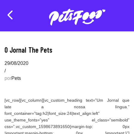
O Jornal The Pets
29/08/2020
/
por
Pets
[vc_row][vc_column][vc_custom_heading text=”Um Jornal que
late a nossa língua.”
font_container=”tag:h2|font_size:24|text_align:left”
use_theme_fonts=”yes” el_class=”semibold”
css=”.vc_custom_1598673891650{margin-top: 0px
!important;margin-bottom: 0px !important;}”]