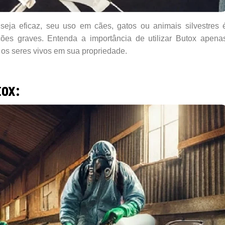
eja eficaz, seu uso em cães, gatos ou animais silvestres 
ões graves. Entenda a importância de utilizar Butox apena
 os seres vivos em sua propriedade.
tox: