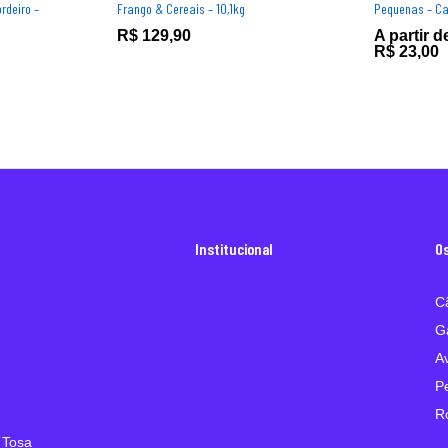
rdeiro –
Frango & Cereais – 10,1kg
Pequenas – Ca
R$
129,90
A partir d
R$
23,00
Institucional
O
C
G
A
P
R
 Tosa