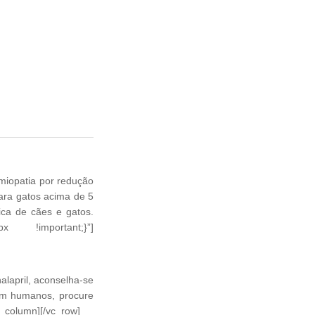
miopatia por redução
para gatos acima de 5
mica de cães e gatos.
px !important;}”]
alapril, aconselha-se
em humanos, procure
c_column][/vc_row]