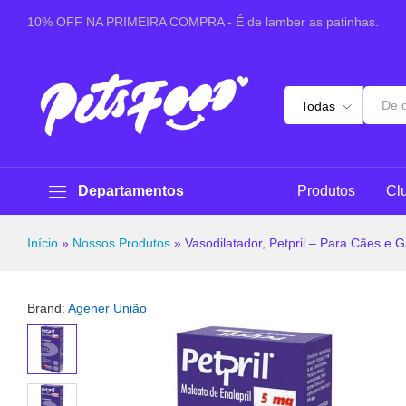
Vasodilatador, Petpril - Para Cães e Gatos
10% OFF NA PRIMEIRA COMPRA - É de lamber as patinhas.
Sobre este produto
Especificações
Pergunt
Todas
Departamentos
Produtos
Cl
Início
»
Nossos Produtos
»
Vasodilatador, Petpril – Para Cães e 
Brand:
Agener União