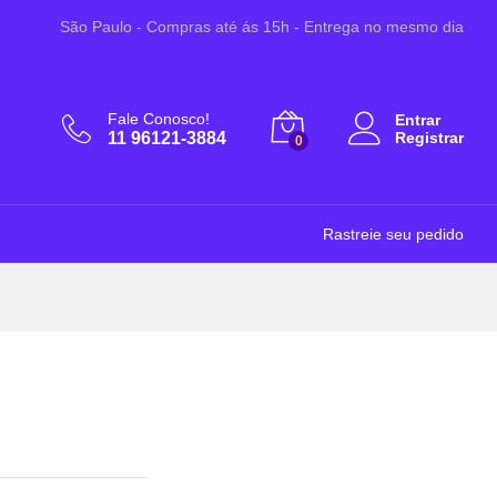
A partir de:
Adicionar ao Carrinho
São Paulo - Compras até ás 15h - Entrega no mesmo dia
R$
45,90
Fale Conosco!
Entrar
11 96121-3884
Registrar
0
Rastreie seu pedido