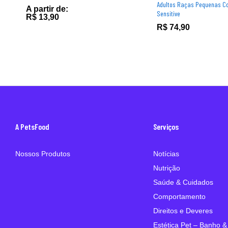
Adultos Raças Pequenas Co
A partir de:
Sensitive
R$
13,90
R$
74,90
A PetsFood
Serviços
Nossos Produtos
Notícias
Nutrição
Saúde & Cuidados
Comportamento
Direitos e Deveres
Estética Pet – Banho &