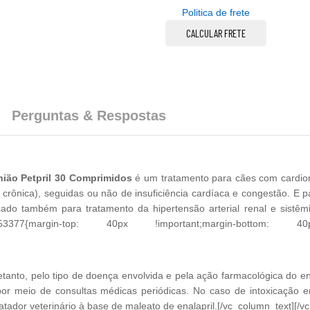
Politica de frete
CALCULAR FRETE
Perguntas & Respostas
nião Petpril 30 Comprimidos
é um tratamento para cães com cardio
ar crônica), seguidas ou não de insuficiência cardíaca e congestão. E 
dicado também para tratamento da hipertensão arterial renal e sistê
199453377{margin-top: 40px !important;margin-bottom: 40
etanto, pelo tipo de doença envolvida e pela ação farmacológica do en
or meio de consultas médicas periódicas. No caso de intoxicação 
tador veterinário à base de maleato de enalapril.[/vc_column_text][/v