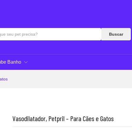
as & Respostas
Buscar
ube Banho
Gatos
Vasodilatador, Petpril – Para Cães e Gatos