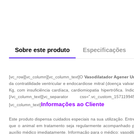
Sobre este produto
Especificações
[vc_row][vc_column][vc_column_text]O
Vasodilatador Agener U
da contratilidade ventricular e endocardiose mitral (doença valv
Kg, com insuficiência cardíaca, cardiomiopatia hipertrófica. In
[/vc_column_text][vc_separator css=”.vc_custom_1571
Informações ao Cliente
[vc_column_text]
Este produto dispensa cuidados especiais na sua utilização. Entr
que o animal em tratamento seja regularmente acompanhado p
auxílio médico imediatamente. Informação para o médico: vasodila