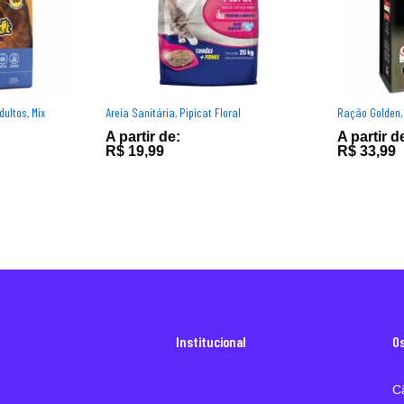
ultos, Mix
Areia Sanitária, Pipicat Floral
Ração Golden,
A partir de:
A partir d
R$
19,99
R$
33,99
Institucional
O
C