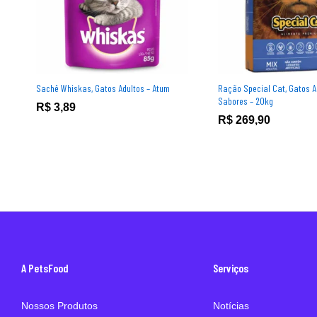
Sachê Whiskas, Gatos Adultos – Atum
Ração Special Cat, Gatos Ad
Sabores – 20kg
R$
3,89
R$
269,90
A PetsFood
Serviços
Nossos Produtos
Notícias