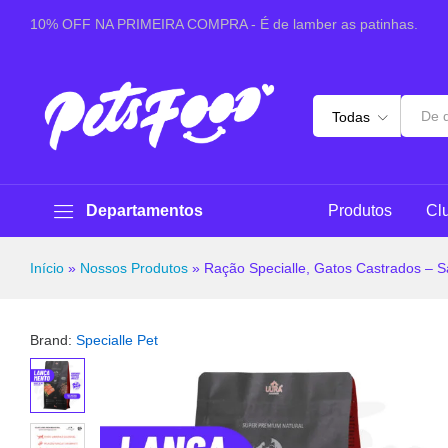
Ração Specialle, Gatos Castrados - Salmão & Arroz
10% OFF NA PRIMEIRA COMPRA - É de lamber as patinhas.
Sobre este produto
Especificações
Pergunt
Todas
Departamentos
Produtos
Cl
Início
»
Nossos Produtos
»
Ração Specialle, Gatos Castrados – S
Brand:
Specialle Pet