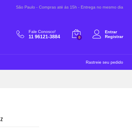
A partir de:
Adicionar ao Carrinho
São Paulo - Compras até ás 15h - Entrega no mesmo dia
R$
53,00
Fale Conosco!
Entrar
11 96121-3884
Registrar
0
Rastreie seu pedido
oz