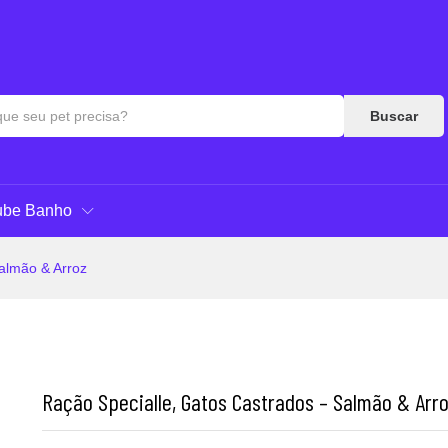
as & Respostas
Buscar
ube Banho
almão & Arroz
Ração Specialle, Gatos Castrados – Salmão & Arr