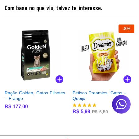
Com base no que viu, talvez te interesse.
-
8
%
Ração Golden, Gatos Filhotes
Petisco Dreamies, Gatos –
– Frango
Queijo
R$
177,00
R$
5,99
R$
6,50
Avaliação
5.00
de 5