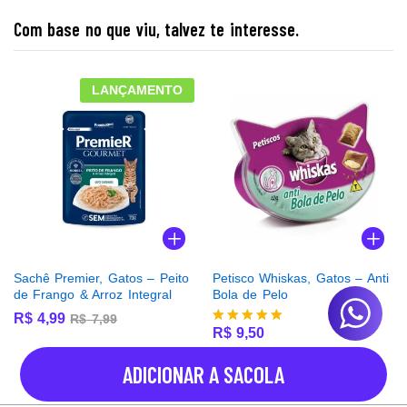
Com base no que viu, talvez te interesse.
LANÇAMENTO
Sachê Premier, Gatos – Peito
Petisco Whiskas, Gatos – Anti
de Frango & Arroz Integral
Bola de Pelo
R$
4,99
R$
7,99
R$
9,50
Avaliação
5.00
de 5
ADICIONAR A SACOLA