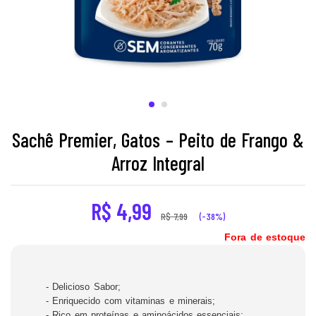
Sachê Premier, Gatos – Peito de Frango &
Arroz Integral
R$
4,99
R$
7,99
(-38%)
Fora de estoque
- Delicioso Sabor;
- Enriquecido com vitaminas e minerais;
- Rico em proteínas e aminoácidos essenciais;