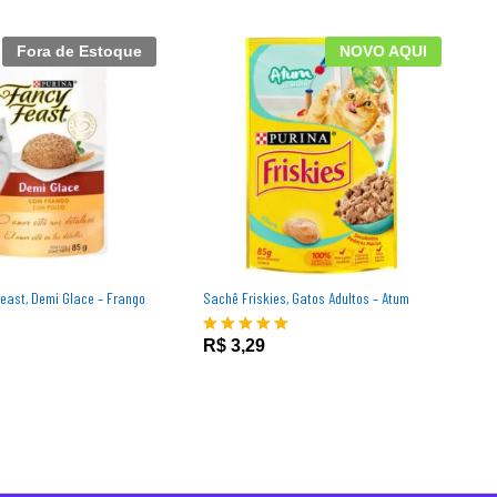
Fora de Estoque
NOVO AQUI
east, Demi Glace – Frango
Sachê Friskies, Gatos Adultos – Atum
S
B
R$
3,29
Avaliação
5.00
A
de 5
5
d