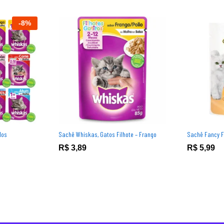
-
8
%
dos
Sachê Whiskas, Gatos Filhote – Frango
Sachê Fancy F
R$
3,89
R$
5,99