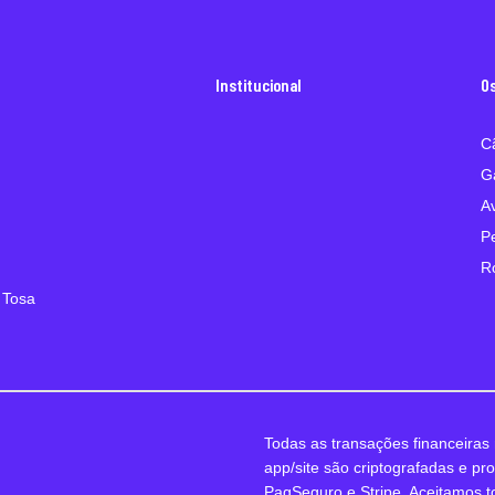
Institucional
O
C
G
A
P
R
 Tosa
Todas as transações financeiras 
app/site são criptografadas e pr
PagSeguro e Stripe. Aceitamos t