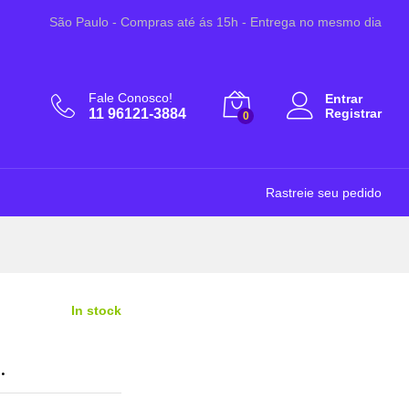
R$
29,99
Adicionar ao Carrinho
São Paulo - Compras até ás 15h - Entrega no mesmo dia
Fale Conosco!
Entrar
11 96121-3884
Registrar
0
Rastreie seu pedido
In stock
.