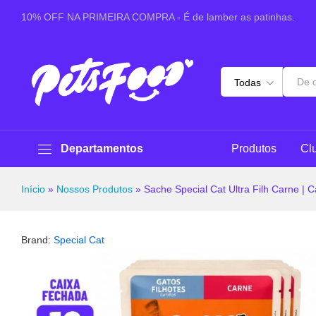
Sache Special Cat Ultra Filh Carne | Caixa C/12 Uni.
10% OFF NA PRIMEIRA COMPRA - É de lamber as patinhas.
Especificações
Avaliações (0)
Perguntas & 
Todas
Departamentos
Produtos
Cl
Início
»
Nossos Produtos
»
Sache Special Cat Ultra Filh Carne | C
Brand:
Special Cat