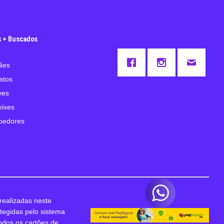
s + Buscados
ães
atos
ves
eixes
oedores
realizadas neste
otegidas pelo sistema
odos os cartões de