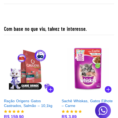
Com base no que viu, talvez te interesse.
Ração Origens Gatos
Sachê Whiskas, Gatos Filhote
Castrados, Salmão – 10,1kg
– Carne
R$
159,90
R$
3,89
Avaliação
Avaliação