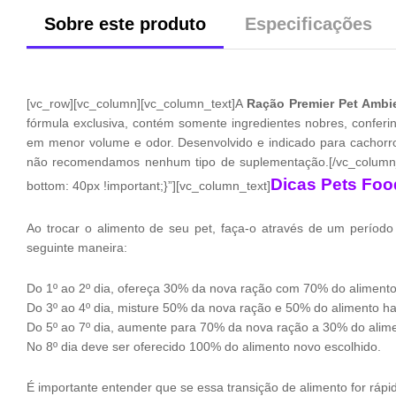
Sobre este produto
Especificações
[vc_row][vc_column][vc_column_text]A
Ração Premier Pet Ambi
fórmula exclusiva, contém somente ingredientes nobres, confer
em menor volume e odor. Desenvolvido e indicado para cachorro
não recomendamos nenhum tipo de suplementação.[/vc_column_t
Dicas Pets Foo
bottom: 40px !important;}”][vc_column_text]
Ao trocar o alimento de seu pet, faça-o através de um período
seguinte maneira:
Do 1º ao 2º dia, ofereça 30% da nova ração com 70% do alimento 
Do 3º ao 4º dia, misture 50% da nova ração e 50% do alimento hab
Do 5º ao 7º dia, aumente para 70% da nova ração a 30% do alime
No 8º dia deve ser oferecido 100% do alimento novo escolhido.
É importante entender que se essa transição de alimento for rápi