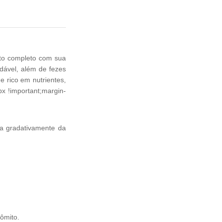
to completo com sua
dável, além de fezes
 rico em nutrientes,
 !important;margin-
da gradativamente da
vômito.