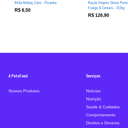
Bifão Keldog, Cães – Picanha
Ração Origens Sênior Porte
Frango & Cereais – 10,1kg
R$
6,50
R$
126,90
A PetsFood
Serviços
Nossos Produtos
Notícias
Nutrição
Saúde & Cuidados
Comportamento
Direitos e Deveres