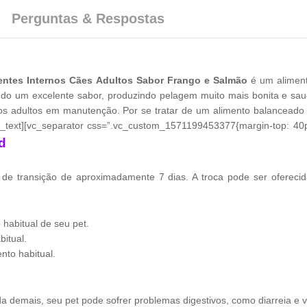
Perguntas & Respostas
entes Internos Cães Adultos Sabor Frango e Salmão
é um alimen
indo um excelente sabor, produzindo pelagem muito mais bonita e sau
s adultos em manutenção. Por se tratar de um alimento balanceado e
ext][vc_separator css=”.vc_custom_1571199453377{margin-top: 40px
d
 de transição de aproximadamente 7 dias. A troca pode ser ofereci
habitual de seu pet.
itual.
nto habitual.
da demais, seu pet pode sofrer problemas digestivos, como diarreia e 