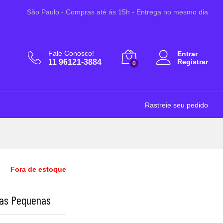
R$
41,90
São Paulo - Compras até ás 15h - Entrega no mesmo dia
Fale Conosco!
Entrar
11 96121-3884
Registrar
0
Rastreie seu pedido
Fora de estoque
ças Pequenas