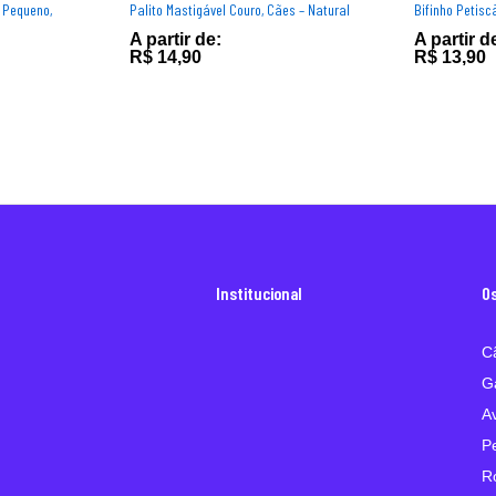
 Pequeno,
Palito Mastigável Couro, Cães – Natural
Bifinho Petisc
A partir de:
A partir d
R$
14,90
R$
13,90
Institucional
O
C
G
A
P
R