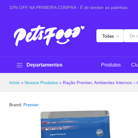
Ração Premier, Ambientes Internos - Adultos Ra
10% OFF NA PRIMEIRA COMPRA - É de lamber as patinhas.
Sobre este produto
Especificações
Pergunt
Todas
Departamentos
Produtos
Cl
Início
»
Nossos Produtos
»
Ração Premier, Ambientes Internos –
Brand:
Premier