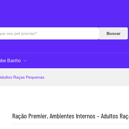
ças Pequenas
as & Respostas
Buscar
ube Banho
 Adultos Raças Pequenas
Ração Premier, Ambientes Internos – Adultos Ra