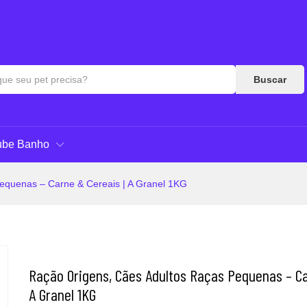
e & Cereais | A Granel 1KG
as & Respostas
Buscar
ube Banho
equenas – Carne & Cereais | A Granel 1KG
Ração Origens, Cães Adultos Raças Pequenas – Ca
A Granel 1KG