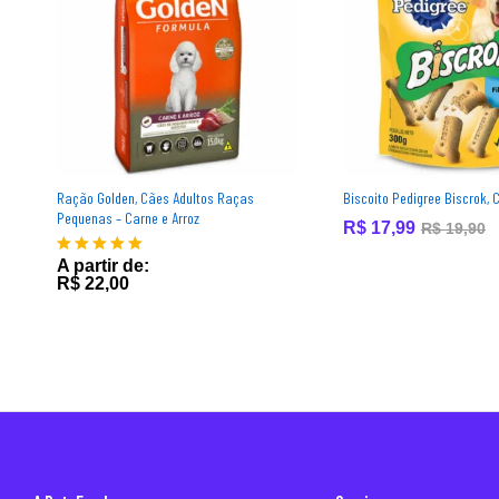
Ração Golden, Cães Adultos Raças
Biscoito Pedigree Biscrok, 
Pequenas – Carne e Arroz
R$
17,99
R$
19,90
A partir de:
Avaliação
R$
22,00
5.00
de 5