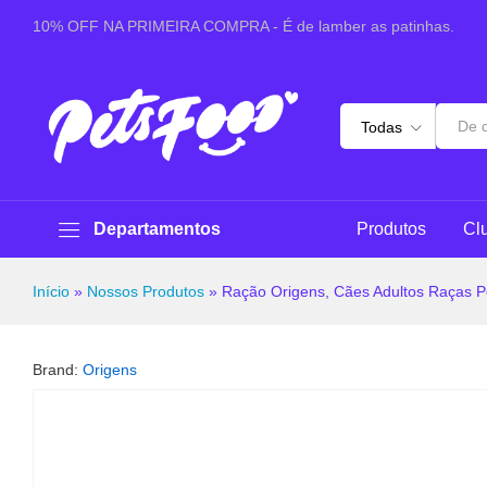
Ração Origens, Cães Adultos Raças Pequenas - Carn
10% OFF NA PRIMEIRA COMPRA - É de lamber as patinhas.
Sobre este produto
Especificações
Pergunt
Todas
Departamentos
Produtos
Cl
Início
»
Nossos Produtos
»
Ração Origens, Cães Adultos Raças P
Brand:
Origens