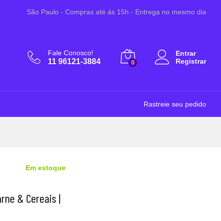
R$
15,00
Adicionar ao Carrinho
São Paulo - Compras até ás 15h - Entrega no mesmo dia
Fale Conosco!
Entrar
11 96121-3884
Registrar
0
Rastreie seu pedido
Em estoque
rne & Cereais |