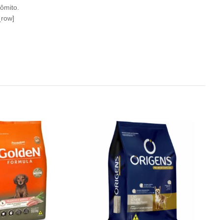
vômito.
_row]