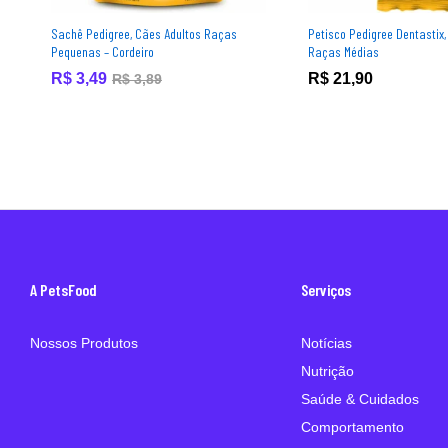
Sachê Pedigree, Cães Adultos Raças
Petisco Pedigree Dentastix,
Pequenas – Cordeiro
Raças Médias
R$
3,49
R$
21,90
R$
3,89
A PetsFood
Serviços
Nossos Produtos
Notícias
Nutrição
Saúde & Cuidados
Comportamento