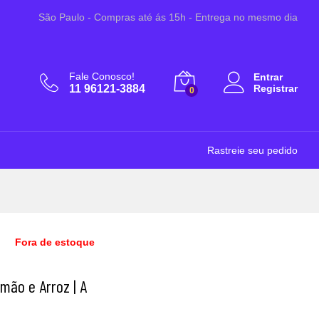
R$
19,50
São Paulo - Compras até ás 15h - Entrega no mesmo dia
Fale Conosco!
Entrar
11 96121-3884
Registrar
0
Rastreie seu pedido
Fora de estoque
mão e Arroz | A