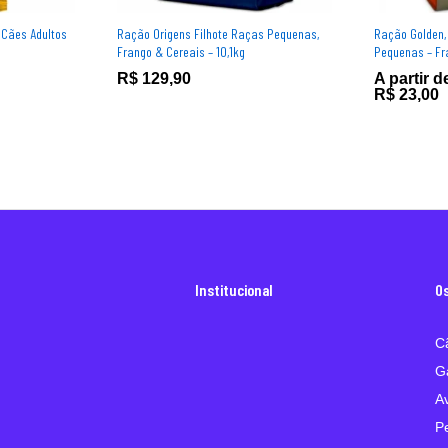
 Cães Adultos
Ração Origens Filhote Raças Pequenas,
Ração Golden,
Frango & Cereais – 10,1kg
Pequenas – Fr
R$
129,90
A partir d
R$
23,00
Institucional
O
C
G
A
P