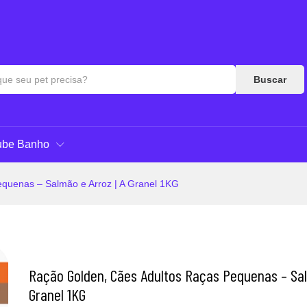
o e Arroz | A Granel 1KG
as & Respostas
Buscar
ube Banho
quenas – Salmão e Arroz | A Granel 1KG
Ração Golden, Cães Adultos Raças Pequenas – Sal
Granel 1KG