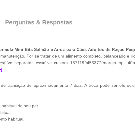
Perguntas & Respostas
rmula Mini Bits Salmão e Arroz para Cães Adultos de Raças Pe
manutenção. Por se tratar de um alimento completo, balanceado e ric
t][vc_separator css=”.vc_custom_1571199453377{margin-top: 40px
d
 de transição de aproximadamente 7 dias. A troca pode ser ofereci
habitual de seu pet.
itual.
nto habitual.