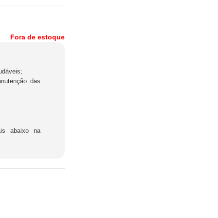
Fora de estoque
udáveis;
anutenção das
ais abaixo na