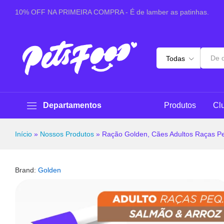
Ração Golden, Cães Adultos Raças Pequenas - Salmã
10% OFF NA PRIMEIRA COMPRA - É de lamber as patinhas.
Sobre este produto
Especificações
Pergunt
Todas
Departamentos
Produtos
Cl
Início
»
Nossos Produtos
»
Ração Golden, Cães Adultos Raças Pe
Brand:
Golden