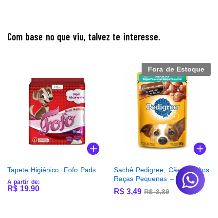
Com base no que viu, talvez te interesse.
Fora de Estoque
Tapete Higiênico, Fofo Pads
Sachê Pedigree, Cães Adultos
Raças Pequenas – Cordeiro
A partir de:
R$
19,90
R$
3,49
R$
3,89