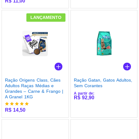
R$
11,00
LANÇAMENTO
Ração Origens Class, Cães
Ração Gatan, Gatos Adultos,
Adultos Raças Médias e
Sem Corantes
Grandes – Carne & Frango |
A partir de:
A Granel 1KG
R$
92,90
R$
14,50
Avaliação
5.00
de 5