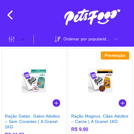
Ordenar por popularidade
Promoção
Ração Gatan, Gatos Adultos
Ração Magnus, Cães Adultos
– Sem Corantes | A Granel
– Carne | A Granel 1KG
1KG
R$
9,90