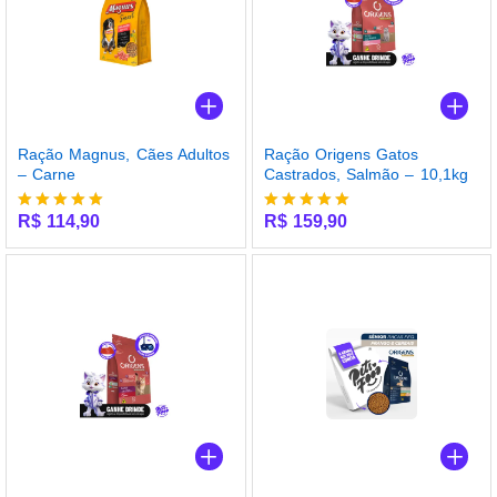
Ração Magnus, Cães Adultos
Ração Origens Gatos
– Carne
Castrados, Salmão – 10,1kg
R$
114,90
R$
159,90
Avaliação
Avaliação
5.00
5.00
de 5
de 5