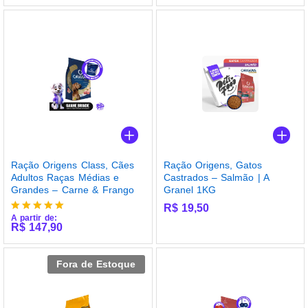
Ração Origens Class, Cães
Ração Origens, Gatos
Adultos Raças Médias e
Castrados – Salmão | A
Grandes – Carne & Frango
Granel 1KG
R$
19,50
A partir de:
Avaliação
R$
147,90
5.00
de 5
Fora de Estoque