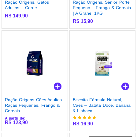
Ração Origens, Gatos
Ração Origens, Sênior Porte
Adultos – Carne
Pequeno – Frango & Cereais
| A Granel 1KG
R$
149,90
R$
15,90
Ração Origens Cães Adultos
Biscoito Fórmula Natural,
Raças Pequenas, Frango &
Cães – Batata Doce, Banana
Cereais
& Linhaça
A partir de:
R$
123,90
R$
16,90
Avaliação
5.00
de 5