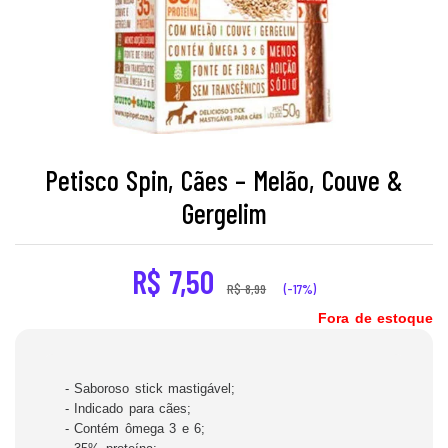
Petisco Spin, Cães – Melão, Couve &
Gergelim
R$
7,50
R$
8,99
(-17%)
Fora de estoque
- Saboroso stick mastigável;
- Indicado para cães;
- Contém ômega 3 e 6;