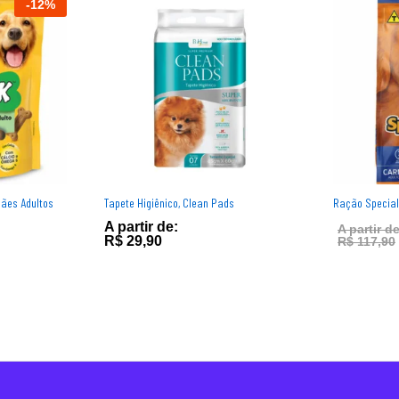
-
12
%
Cães Adultos
Tapete Higiênico, Clean Pads
Ração Special
A partir de:
A partir de
R$
29,90
R$
117,90