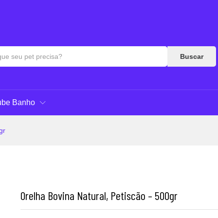
es (0)
Perguntas & Respostas
Buscar
ube Banho
gr
Orelha Bovina Natural, Petiscão – 500gr