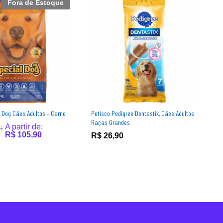
Fora de Estoque
 Dog Cães Adultos – Carne
Petisco Pedigree Dentastix, Cães Adultos
R
Raças Grandes
A
A partir de:
:
S
R$
105,90
R$
26,90