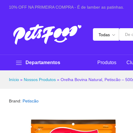
Orelha Bovina Natural, Petiscão - 500gr
10% OFF NA PRIMEIRA COMPRA - É de lamber as patinhas.
Sobre este produto
Especificações
Avaliaçõ
Todas
Departamentos
Produtos
Cl
Início
»
Nossos Produtos
»
Orelha Bovina Natural, Petiscão – 500
Brand:
Petiscão