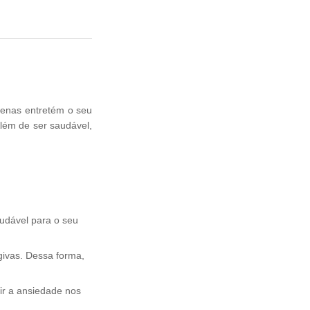
apenas entretém o seu
lém de ser saudável,
audável para o seu
givas. Dessa forma,
zir a ansiedade nos