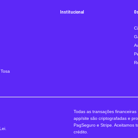
Institucional
O
C
G
A
P
R
 Tosa
Todas as transações financeiras 
app/site são criptografadas e pr
PagSeguro e Stripe. Aceitamos t
Lei.
crédito.