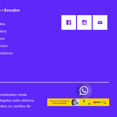
s + Buscados
ães
atos
ves
eixes
oedores
realizadas neste
otegidas pelo sistema
odos os cartões de