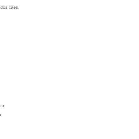
 dos cães.
mo.
a.