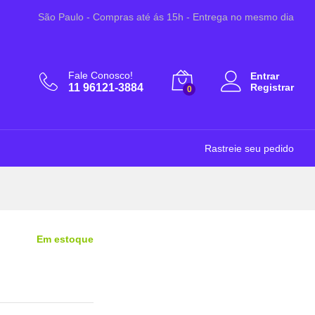
R$
125,70
Adicionar ao Carrinho
São Paulo - Compras até ás 15h - Entrega no mesmo dia
Fale Conosco!
Entrar
11 96121-3884
Registrar
0
Rastreie seu pedido
Em estoque