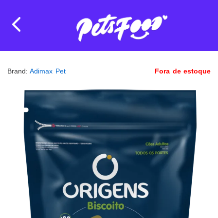
Brand:
Adimax Pet
Fora de estoque