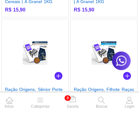
Cereais | A Granel 1KG
| A Granel 1KG
R$
15,90
R$
15,90
Ração Origens, Sênior Porte
Ração Origens, Filhote Raças
Grande – Frango & Cereais |
Grandes – Frango & Cereais
0
A Granel 1KG
| A Granel 1KG
Início
Categorias
Sacola
Buscar
Login
R$
15,90
R$
15,90
LANÇAMENTO