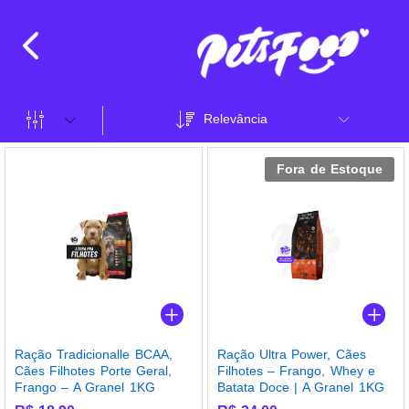
Relevância
Fora de Estoque
Ração Tradicionalle BCAA,
Ração Ultra Power, Cães
Cães Filhotes Porte Geral,
Filhotes – Frango, Whey e
Frango – A Granel 1KG
Batata Doce | A Granel 1KG