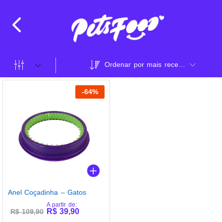
Ordenar por mais recente
-
64
%
Anel Coçadinha – Gatos
A partir de:
R$
39,90
R$
109,90