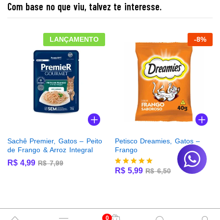
Com base no que viu, talvez te interesse.
LANÇAMENTO
-
8
%
Sachê Premier, Gatos – Peito
Petisco Dreamies, Gatos –
de Frango & Arroz Integral
Frango
R$
4,99
R$
7,99
R$
5,99
R$
6,50
Avaliação
5.00
de 5
0