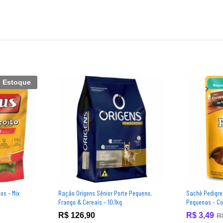
e Estoque
os – Mix
Ração Origens Sênior Porte Pequeno,
Sachê Pedigre
Frango & Cereais – 10,1kg
Pequenas – Co
R$
126,90
R$
3,49
R