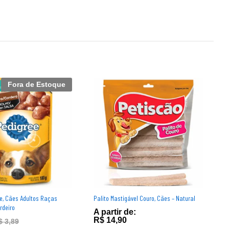
Fora de Estoque
e, Cães Adultos Raças
Palito Mastigável Couro, Cães – Natural
R
rdeiro
P
A partir de:
D
R$
14,90
$
3,89