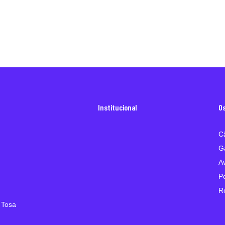
Institucional
O
C
G
A
P
R
 Tosa