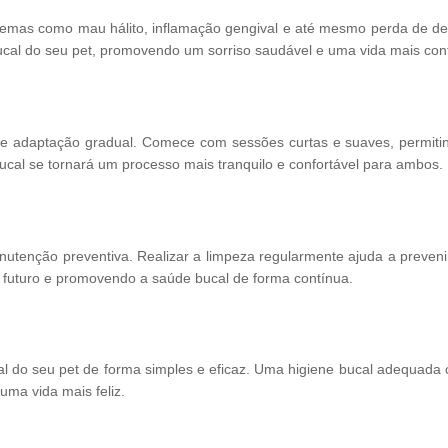
blemas como mau hálito, inflamação gengival e até mesmo perda de de
cal do seu pet, promovendo um sorriso saudável e uma vida mais conf
ia e adaptação gradual. Comece com sessões curtas e suaves, permiti
al se tornará um processo mais tranquilo e confortável para ambos.
utenção preventiva. Realizar a limpeza regularmente ajuda a preveni
no futuro e promovendo a saúde bucal de forma contínua.
l do seu pet de forma simples e eficaz. Uma higiene bucal adequada 
uma vida mais feliz.