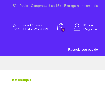
R$
4,00
Adicionar ao Carrinho
São Paulo - Compras até ás 15h - Entrega no mesmo dia
Fale Conosco!
Entrar
11 96121-3884
Registrar
0
Rastreie seu pedido
Em estoque