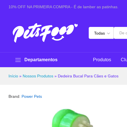
Dedeira Bucal Para Cães e Gatos
10% OFF NA PRIMEIRA COMPRA - É de lamber as patinhas.
Sobre este produto
Especificações
Avaliaçõ
Todas
Departamentos
Produtos
Cl
Início
»
Nossos Produtos
»
Dedeira Bucal Para Cães e Gatos
Brand:
Power Pets