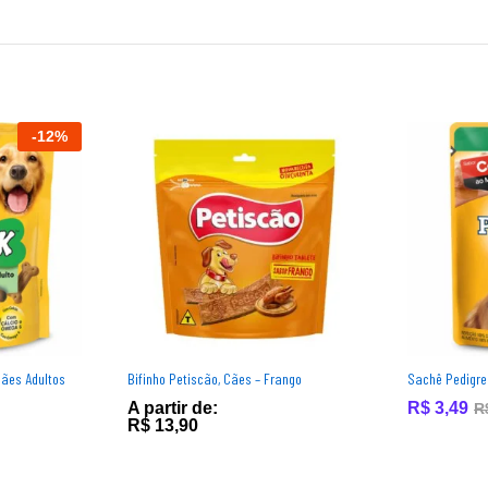
-
12
%
Cães Adultos
Bifinho Petiscão, Cães – Frango
Sachê Pedigre
A partir de:
R$
3,49
R
R$
13,90