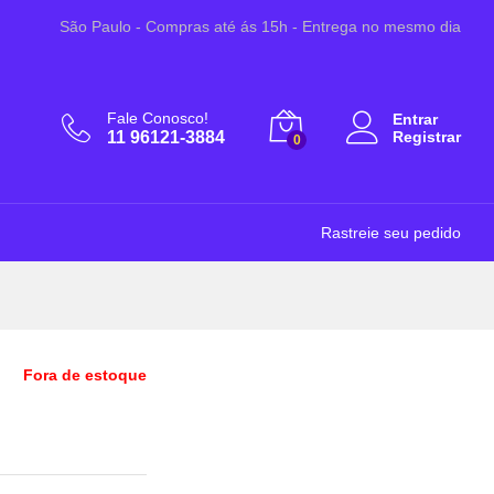
R$
15,99
São Paulo - Compras até ás 15h - Entrega no mesmo dia
Fale Conosco!
Entrar
11 96121-3884
Registrar
0
Rastreie seu pedido
Fora de estoque