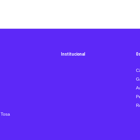
Institucional
O
C
G
A
P
R
 Tosa