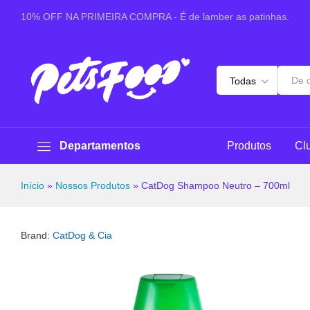
CatDog Shampoo Neutro - 700ml
10% OFF NA PRIMEIRA COMPRA - É de lamber as patinhas.
Sobre este produto
Especificações
Avaliaçõ
Todas
Departamentos
Produtos
Cl
Início
»
Nossos Produtos
»
CatDog Shampoo Neutro – 700ml
Brand:
CatDog & Cia