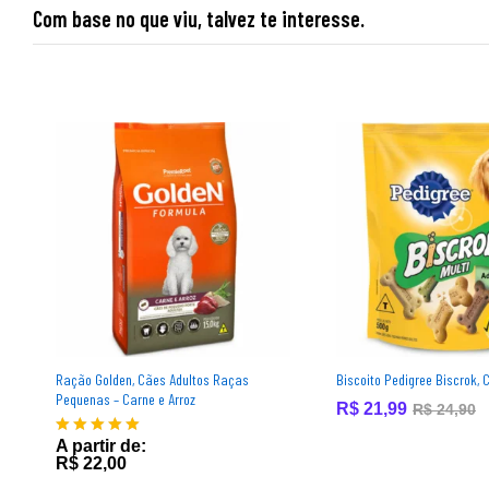
Com base no que viu, talvez te interesse.
Ração Golden, Cães Adultos Raças
Biscoito Pedigree Biscrok, 
Pequenas – Carne e Arroz
R$
21,99
R$
24,90
A partir de:
Avaliação
R$
22,00
5.00
de 5