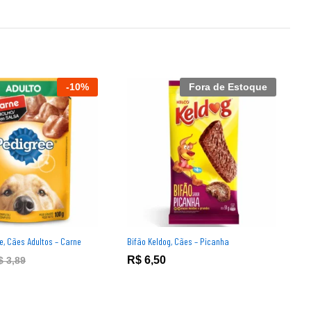
-
10
%
Fora de Estoque
e, Cães Adultos – Carne
Bifão Keldog, Cães – Picanha
S
P
R$
6,50
$
3,89