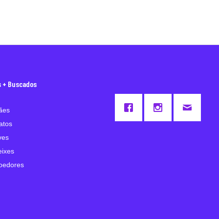
s + Buscados
ães
atos
ves
eixes
oedores