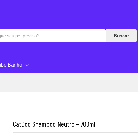
es (0)
Perguntas & Respostas
Buscar
ube Banho
CatDog Shampoo Neutro – 700ml