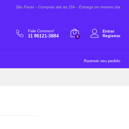
A partir de:
Adicionar ao Carrinho
São Paulo - Compras até ás 15h - Entrega no mesmo dia
R$
13,90
Fale Conosco!
Entrar
11 96121-3884
Registrar
0
Rastreie seu pedido