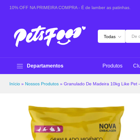
Granulado De Madeira 10kg Like Pet - Para Gatos
10% OFF NA PRIMEIRA COMPRA - É de lamber as patinhas.
Especificações
Avaliações (0)
Perguntas & 
Todas
Departamentos
Produtos
Cl
Início
»
Nossos Produtos
»
Granulado De Madeira 10kg Like Pet 