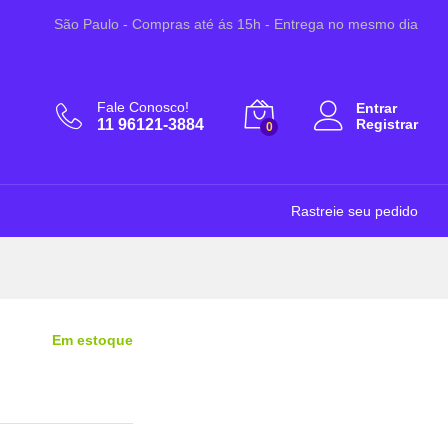
R$
24,99
Adicionar ao Carrinho
São Paulo - Compras até ás 15h - Entrega no mesmo dia
Fale Conosco!
Entrar
11 96121-3884
Registrar
0
Rastreie seu pedido
Em estoque