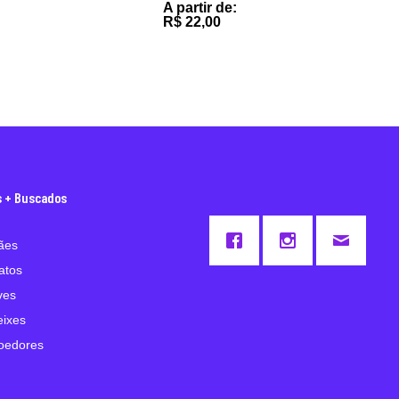
A partir de:
R$
22,00
s + Buscados
ães
atos
ves
eixes
oedores