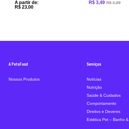
A partir de:
R$
3,49
R$
3,89
R$
23,00
A PetsFood
Serviços
Nossos Produtos
Notícias
Nutrição
Saúde & Cuidados
Comportamento
Direitos e Deveres
Estética Pet – Banho &