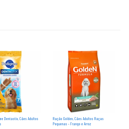
ee Dentastix, Cães Adultos
Ração Golden, Cães Adultos Raças
T
s
Pequenas – Frango e Arroz
A