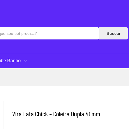
es (0)
Perguntas & Respostas
Buscar
ube Banho
Vira Lata Chick – Coleira Dupla 40mm