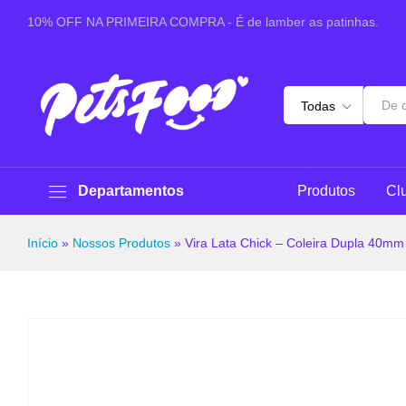
Vira Lata Chick - Coleira Dupla 40mm
10% OFF NA PRIMEIRA COMPRA - É de lamber as patinhas.
Sobre este produto
Especificações
Avaliaçõ
Todas
Departamentos
Produtos
Cl
Início
»
Nossos Produtos
»
Vira Lata Chick – Coleira Dupla 40mm