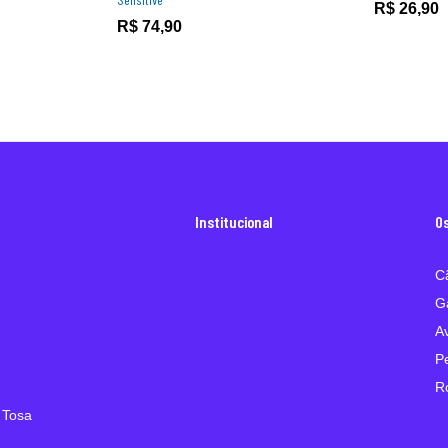
R$
26,90
R$
74,90
Institucional
O
C
G
A
P
R
 Tosa