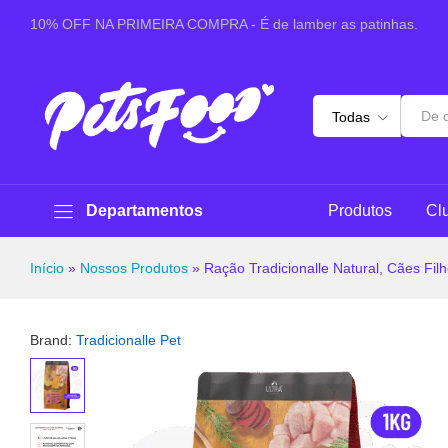
Ração Tradicionalle Natural, Cães Filhotes Grãos 
10% OFF NA PRIMEIRA COMPRA - É de lamber as patinhas.
Especificações
Avaliações (0)
Perguntas & 
Todas
Departamentos
Produtos
Cl
Início
»
Nossos Produtos
»
Ração Tradicionalle Natural, Cães Fi
Brand:
Tradicionalle Pet