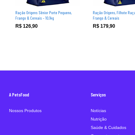
Ração Origens Sênior Porte Pequeno,
Ração Origens, Filhote Raç
Frango & Cereais – 10,1kg
Frango & Cereais
R$
126,90
R$
179,90
A PetsFood
Serviços
Nossos Produtos
Notícias
Nutrição
Saúde & Cuidados