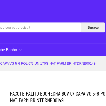
 C/3 UN 170G NAT FARM BR NTDRNB00149
Respostas
Buscar
ube Banho
CAPA VG 5-6 POL C/3 UN 170G NAT FARM BR NTDRNB00149
PACOTE PALITO BOCHECHA BOV C/ CAPA VG 5-6 PO
NAT FARM BR NTDRNB00149