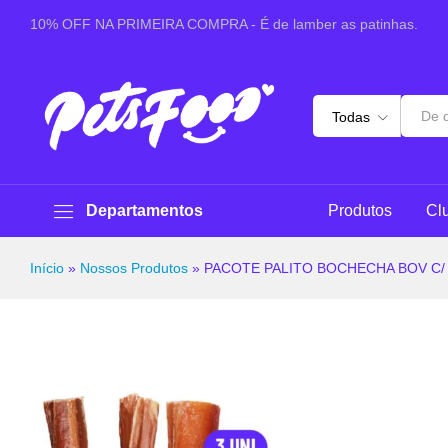
PACOTE PALITO BOCHECHA BOV C/ CAPA VG 5-6 POL
10% OFF NA PRIMEIRA COMPRA - É de lamber as patinhas.
Especificações
Avaliações (0)
Perguntas & 
Todas
Departamentos
Produtos
Cl
Início
»
Nossos Produtos
»
PACOTE PALITO BOCHECHA BOV C/ 