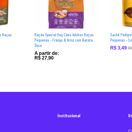
es Raças
Ração Special Dog Cães Adultos Raças
Sachê Pedigre
Pequenas – Frango & Arroz com Batata
Pequenas – Co
Doce
R$
3,49
R
A partir de:
R$
27,90
Institucional
O
C