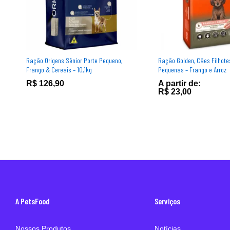
Ração Origens Sênior Porte Pequeno,
Ração Golden, Cães Filhot
Frango & Cereais – 10,1kg
Pequenas – Frango e Arroz
R$
126,90
A partir de:
R$
23,00
A PetsFood
Serviços
Nossos Produtos
Notícias