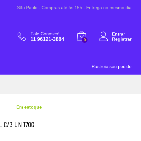
R$
20,00
Adicionar ao Carrinho
São Paulo - Compras até ás 15h - Entrega no mesmo dia
Fale Conosco!
Entrar
11 96121-3884
Registrar
0
Rastreie seu pedido
Em estoque
L C/3 UN 170G