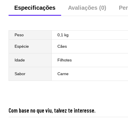
Especificações
Avaliações (0)
Per
Peso
0,1 kg
Espécie
Cães
Idade
Filhotes
Sabor
Carne
Com base no que viu, talvez te interesse.