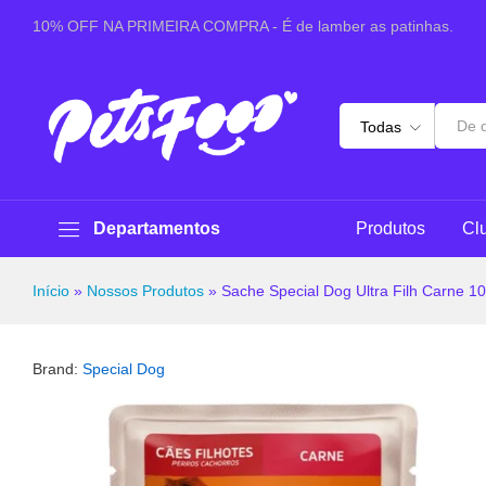
Sache Special Dog Ultra Filh Carne 100g
10% OFF NA PRIMEIRA COMPRA - É de lamber as patinhas.
Especificações
Avaliações (0)
Perguntas & 
Todas
Departamentos
Produtos
Cl
Início
»
Nossos Produtos
»
Sache Special Dog Ultra Filh Carne 1
Brand:
Special Dog