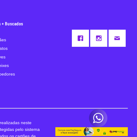
s + Buscados
ães
atos
ves
eixes
oedores
realizadas neste
otegidas pelo sistema
odos os cartões de