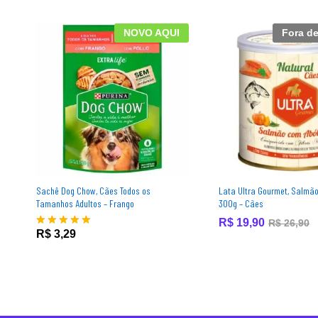
NOVO AQUI
Fora d
Sachê Dog Chow, Cães Todos os
Lata Ultra Gourmet, Salmã
Tamanhos Adultos – Frango
300g – Cães
R$
19,90
R$
26,90
R$
3,29
Avaliação
5.00
de 5