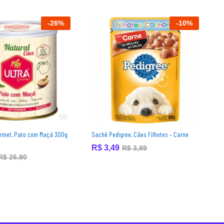
-
26
%
-
10
%
urmet, Pato com Maçã 300g
Sachê Pedigree, Cães Filhotes – Carne
S
R$
3,49
R$
3,89
R$
26,90