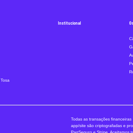
Institucional
O
C
G
A
P
R
 Tosa
Todas as transações financeiras 
app/site são criptografadas e pr
PagSeguro e Stripe. Aceitamos t