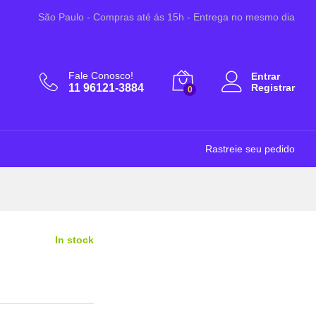
R$
2,99
Adicionar ao Carrinho
São Paulo - Compras até ás 15h - Entrega no mesmo dia
Fale Conosco!
Entrar
11 96121-3884
Registrar
0
Rastreie seu pedido
In stock