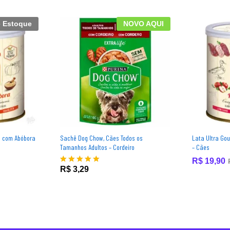
e Estoque
NOVO AQUI
o com Abóbora
Sachê Dog Chow, Cães Todos os
Lata Ultra Go
Tamanhos Adultos – Cordeiro
– Cães
R$
19,90
R$
3,29
Avaliação
5.00
de 5