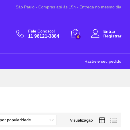
São Paulo - Compras até ás 15h - Entrega no mesmo dia
Fale Conosco!
Entrar
11 96121-3884
Registrar
0
Rastreie seu pedido
por popularidade
Visualização