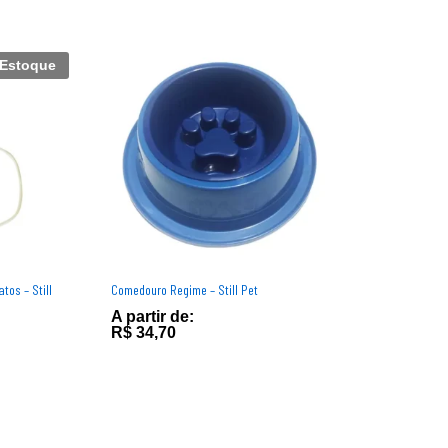
 Estoque
os – Still
Comedouro Regime – Still Pet
A partir de:
R$
R$
34,70
34,70