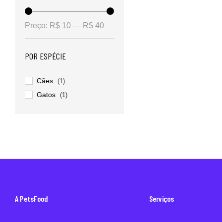
Preço:
R$ 10
—
R$ 40
POR ESPÉCIE
Cães
(1)
Gatos
(1)
A PetsFood
Serviços