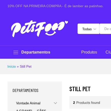
10% OFF NA PRIMEIRA COMPRA - É de lamber as patinhas.
Todas
Departamentos
Produtos
Cl
Início
»
Still Pet
STILL PET
DEPARTAMENTOS
2
Products found
Vontade Animal