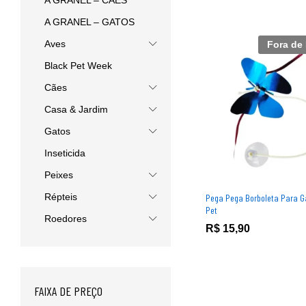
A GRANEL – CÃES
A GRANEL – GATOS
Aves
Fora de
Black Pet Week
Cães
Casa & Jardim
Gatos
Inseticida
Peixes
Répteis
Pega Pega Borboleta Para Gat
Pet
Roedores
R$
R$
15,90
15,90
FAIXA DE PREÇO