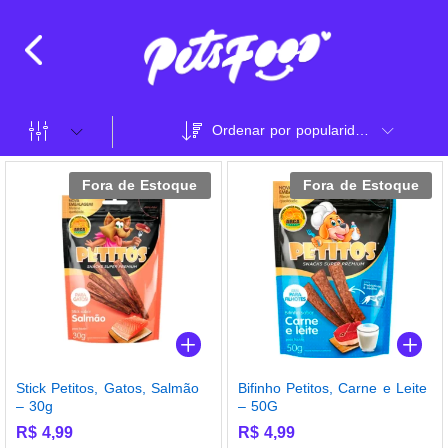
Ordenar por popularidade
Fora de Estoque
Fora de Estoque
Stick Petitos, Gatos, Salmão
Bifinho Petitos, Carne e Leite
– 30g
– 50G
R$
4,99
R$
4,99