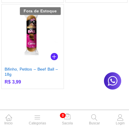
Fora de Estoque
Bifinho, Petitos – Beef Ball –
18g
R$
3,99
0
Início
Categorias
Sacola
Buscar
Login