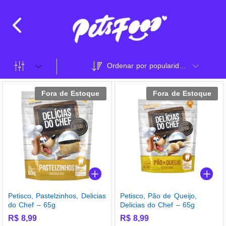
Ordenar por popularidade
Fora de Estoque
Fora de Estoque
Petisco, Pastelzinhos, Delicias
Petisco, Pão de Queijo,
do Chef – 65g
Delicias do Chef – 65g
R$
8,99
R$
8,99