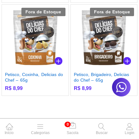
Fora de Estoque
Fora de Estoque
Petisco, Coxinha, Delicias do
Petisco, Brigadeiro, Delicias
Chef – 65g
do Chef – 65g
R$
8,99
R$
8,99
0
Início
Categorias
Sacola
Buscar
Login