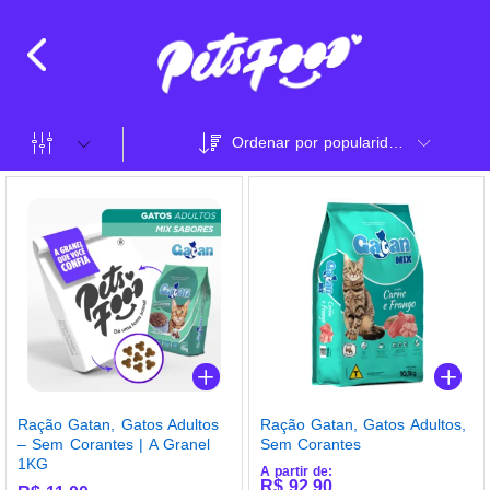
Ordenar por popularidade
Ração Gatan, Gatos Adultos
Ração Gatan, Gatos Adultos,
– Sem Corantes | A Granel
Sem Corantes
1KG
A partir de:
R$
92,90