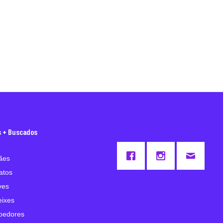
s + Buscados
ães
atos
ves
eixes
oedores