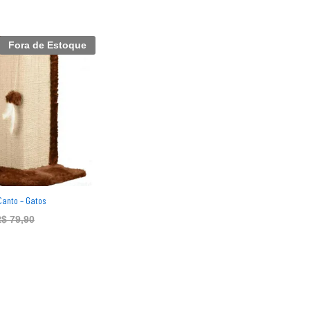
Fora de Estoque
Canto – Gatos
R$
R$
79,90
79,90