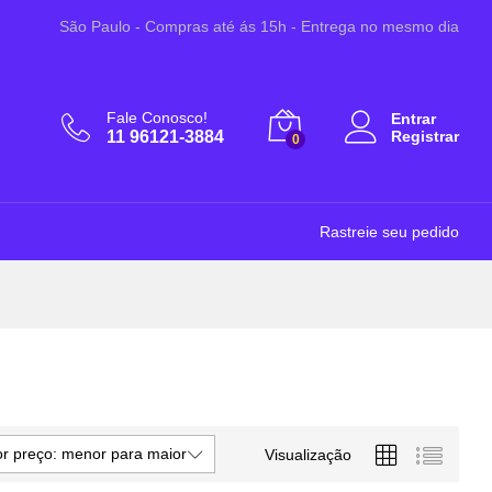
São Paulo - Compras até ás 15h - Entrega no mesmo dia
Fale Conosco!
Entrar
11 96121-3884
Registrar
0
Rastreie seu pedido
r preço: menor para maior
Visualização