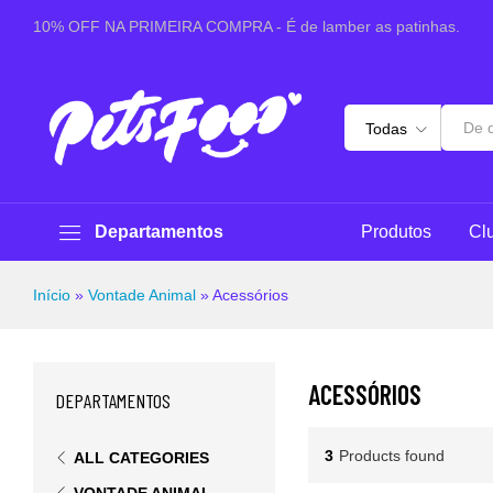
10% OFF NA PRIMEIRA COMPRA - É de lamber as patinhas.
Todas
Departamentos
Produtos
Cl
Início
»
Vontade Animal
»
Acessórios
ACESSÓRIOS
DEPARTAMENTOS
3
Products found
ALL CATEGORIES