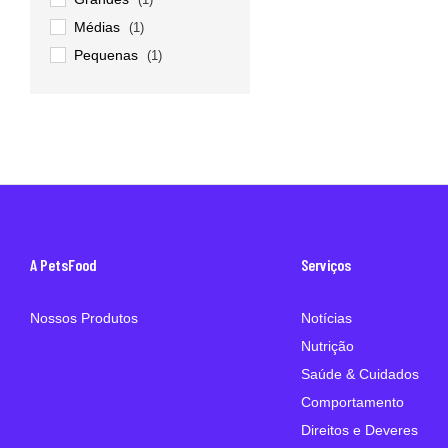
Médias
(1)
Pequenas
(1)
A PetsFood
Serviços
Nossos Produtos
Notícias
Nutrição
Saúde & Cuidados
Comportamento
Direitos e Deveres