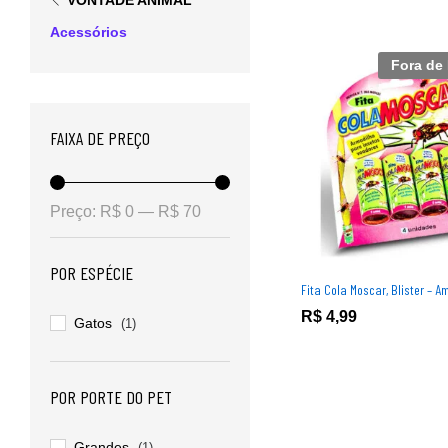
VONTADE ANIMAL
Acessórios
Fora de
FAIXA DE PREÇO
Preço:
R$ 0
—
R$ 70
POR ESPÉCIE
Fita Cola Moscar, Blister – A
R$
R$
4,99
4,99
Gatos
(1)
POR PORTE DO PET
Grandes
(1)