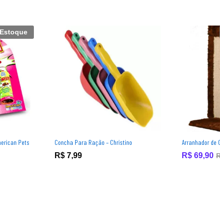
 Estoque
merican Pets
Concha Para Ração – Christino
Arranhador de 
R$
R$
7,99
7,99
R$
R$
69,90
69,90