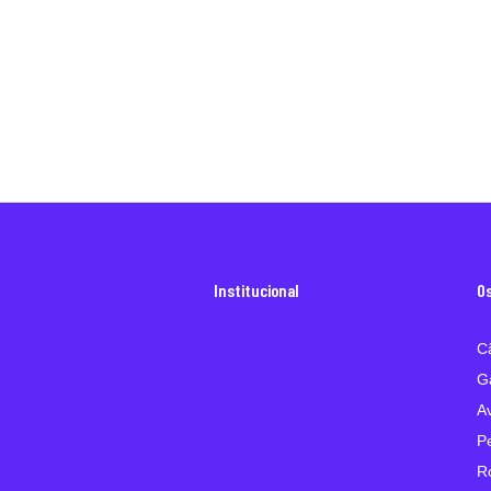
Institucional
O
C
G
A
P
R