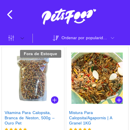
Ordenar por popularidade
Fora de Estoque
Vitamina Para Calopsita,
Mistura Para
Branca de Neston, 500g –
Calopsita/Agapornis | A
Ouro Pet
Granel 1KG