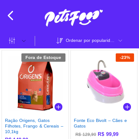
Ordenar por popularidade
Fora de Estoque
-
23
%
Ração Origens, Gatos
Fonte Eco Bivolt – Cães e
Filhotes, Frango & Cereais –
Gatos
10,1kg
R$
99,99
R$
129,90