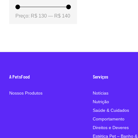
Preço:
R$ 130
—
R$ 140
A PetsFood
Serviços
Nossos Produtos
Notícias
Nutrição
Saúde & Cuidados
Comportamento
Direitos e Deveres
Estética Pet – Banho &