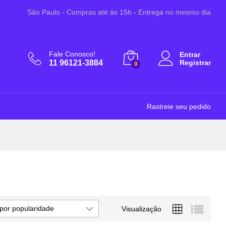
São Paulo - Compras até ás 15h - Entrega no mesmo dia
Fale Conosco!
Entrar
11 96121-3884
Registrar
0
Rastreie seu pedido
por popularidade
Visualização