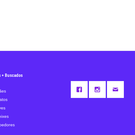
s + Buscados
ães
atos
ves
eixes
oedores