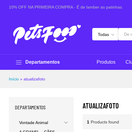
10% OFF NA PRIMEIRA COMPRA - É de lamber as patinhas.
Todas
Departamentos
Produtos
Cl
Início
»
atualizafoto
ATUALIZAFOTO
DEPARTAMENTOS
1
Products found
Vontade Animal