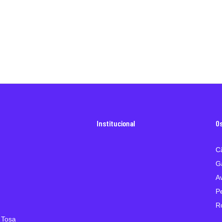
Institucional
O
C
G
A
P
R
 Tosa