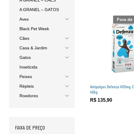
A GRANEL – CÃES
A GRANEL – GATOS
Aves
Fora de
Black Pet Week
Cães
Casa & Jardim
Gatos
Inseticida
Peixes
Répteis
Antipulgas Defenza 400mg, 
40kg
Roedores
R$
R$
135,90
135,90
FAIXA DE PREÇO