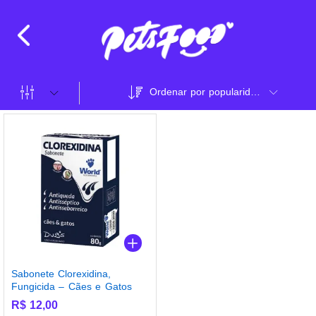
Ordenar por popularidade
Sabonete Clorexidina,
Fungicida – Cães e Gatos
R$
12,00