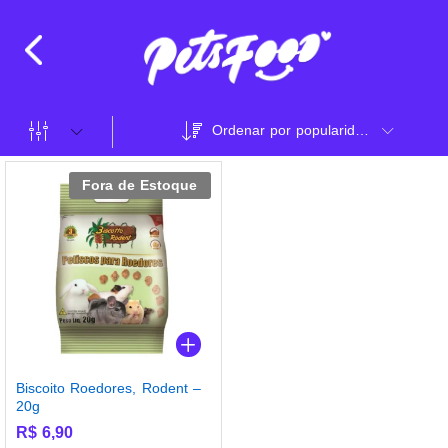
Ordenar por popularidade
Fora de Estoque
Biscoito Roedores, Rodent –
20g
R$
6,90