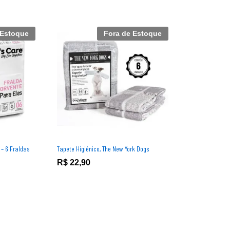
 Estoque
Fora de Estoque
– 6 Fraldas
Tapete Higiênico, The New York Dogs
R$
R$
22,90
22,90