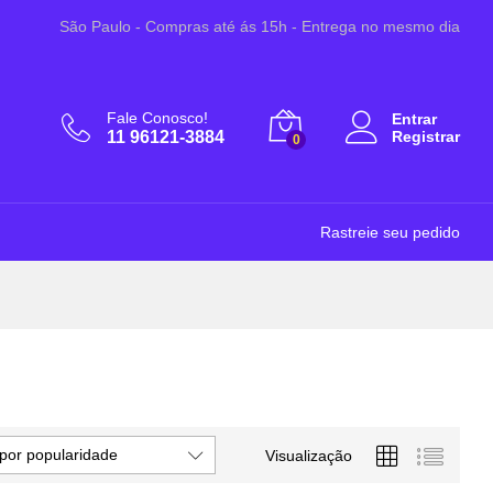
São Paulo - Compras até ás 15h - Entrega no mesmo dia
Fale Conosco!
Entrar
11 96121-3884
Registrar
0
Rastreie seu pedido
por popularidade
Visualização