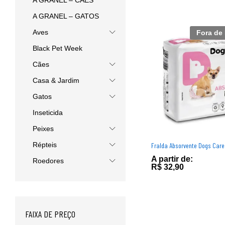
A GRANEL – CÃES
A GRANEL – GATOS
Aves
Fora de
Black Pet Week
Cães
Casa & Jardim
Gatos
Inseticida
Peixes
Répteis
Fralda Absorvente Dogs Care 
A partir de:
Roedores
R$
R$
32,90
32,90
FAIXA DE PREÇO