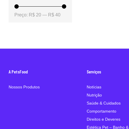
Preço:
R$ 20
—
R$ 40
A PetsFood
Serviços
Nossos Produtos
Notícias
Nutrição
Saúde & Cuidados
Comportamento
Direitos e Deveres
Estética Pet – Banho &