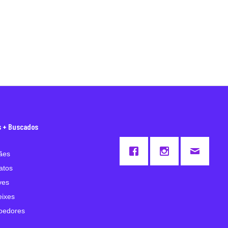
s + Buscados
ães
atos
ves
eixes
oedores