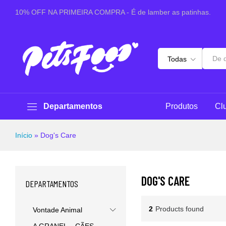
10% OFF NA PRIMEIRA COMPRA - É de lamber as patinhas.
Todas
Departamentos
Produtos
Cl
Início
»
Dog's Care
DOG'S CARE
DEPARTAMENTOS
2
Products found
Vontade Animal