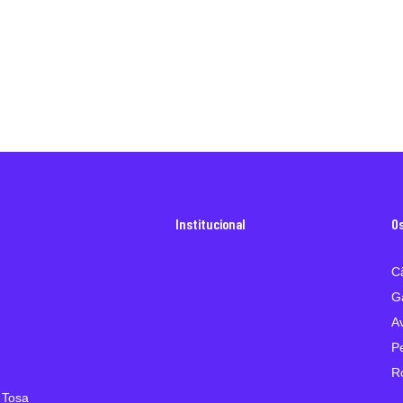
Institucional
O
C
G
A
P
R
 Tosa