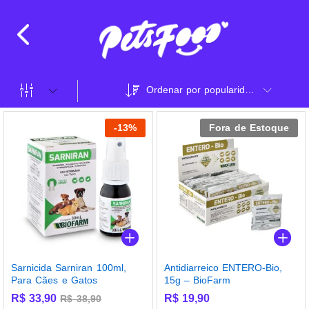
Ordenar por popularidade
-
13
%
Fora de Estoque
Sarnicida Sarniran 100ml,
Antidiarreico ENTERO-Bio,
Para Cães e Gatos
15g – BioFarm
R$
33,90
R$
19,90
R$
38,90