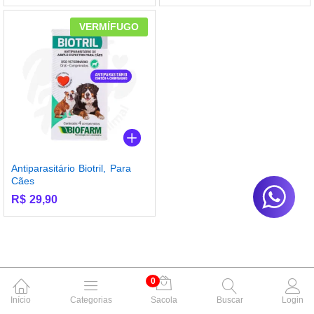
VERMÍFUGO
Antiparasitário Biotril, Para
Cães
R$
29,90
0
Início
Categorias
Sacola
Buscar
Login